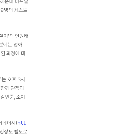
간 해운대 비프빌
19명의 게스트
깡철이’의 안권태
0분에는 영화
 된 과정에 대
는 오후 3시
 함께 관객과
 김민준, 소이
집페이지(
htt
 영상도 별도로