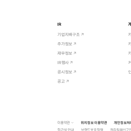
IR
계
기업지배구조
주가정보
재무정보
IR행사
공시정보
공고
이용약관
위치정보 이용약관
개인정보처
접근성 안내
브랜드보호정책
권리침해신고