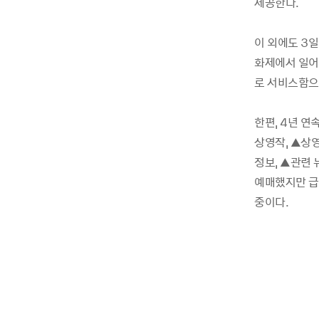
제공한다.
이 외에도 3일
화제에서 일어
로 서비스함으
한편, 4년 
상영작, ▲상
정보, ▲관련
예매했지만 급
중이다.