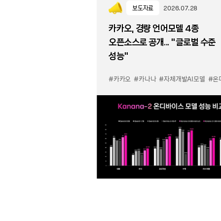
보도자료
2026.07.28
카카오, 경량 언어모델 4종
오픈소스로 공개... “글로벌 수준
성능”
#카카오
#카나나
#자체개발AI모델
#온디바