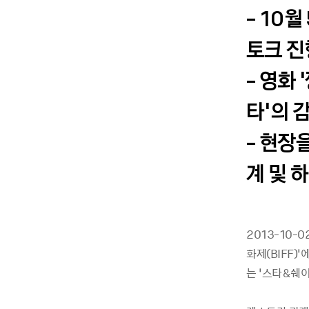
- 10
토크 진
- 영화 
타’의 
- 현장
계 및 
2013-10-
화제(BIFF)
는 ‘스타&쉐이