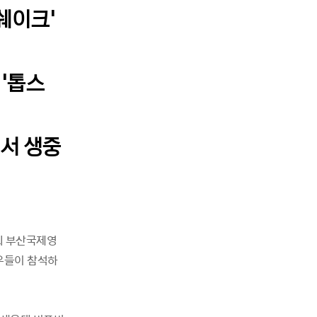
&쉐이크’
 ‘톱스
에서 생중
8회 부산국제영
 배우들이 참석하