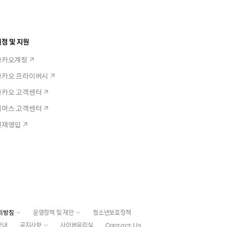
정 및 지원
카카오계정
카카오 프라이버시
카카오 고객센터
커머스 고객센터
인재영입
리방침
운영정책 및 제안
청소년보호정책
안내
공지사항
사이버윤리실
Contact Us