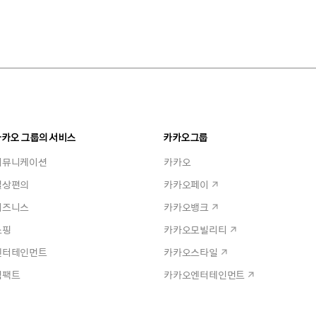
카카오 그룹의 서비스
카카오그룹
커뮤니케이션
카카오
일상편의
카카오페이
비즈니스
카카오뱅크
쇼핑
카카오모빌리티
엔터테인먼트
카카오스타일
임팩트
카카오엔터테인먼트