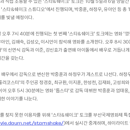
 직접 소통할 수 있는 ‘스타&쉐이크’ 토크는 10월 5일과 6일 양일
‘스타&쉐이크 스튜디오’에서 진행되며, 박중훈, 하정우, 유아인 등 총 
리를 빛낼 예정이다.
일 오후 7시 40분에 진행되는 첫 번째 ‘스타&쉐이크’ 토크에는 영화 ‘
아인, 김해숙, 김성오, 이시언이 참석해 영화를 소개한다. 오후 8시 3
다’의 신연식 감독과 이준, 강신효가 출연해 아이돌에서 배우로 거듭나게
시간을 갖는다.
는 배우에서 감독으로 변신한 박중훈과 하정우가 게스트로 나선다. 하정우
롤러코스터’의 주인공 정경호, 최규환, 이지훈, 한성천, 김재화, 고성희와
이어 오후 5시 30분에는 영화 ‘톱스타’로 감독 데뷔한 박중훈과 엄태웅,
대한 이야기를 나눈다.
를 찾지 못한 이용자를 위해 ‘스타&쉐이크’ 토크를 부산국제영화제 특
ovie.daum.net/starnshake/
)에서 실시간 중계하며, 하이라이트