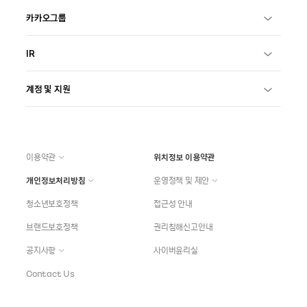
카카오그룹
IR
계정 및 지원
이용약관
위치정보 이용약관
개인정보처리방침
운영정책 및 제안
청소년보호정책
접근성 안내
브랜드보호정책
권리침해신고안내
공지사항
사이버윤리실
Contact Us