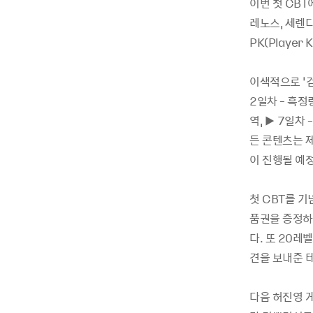
이번 첫 CBT
레노스, 세렌디
PK(Player
이색적으로 ‘검
2일차 - 흑정령
역, ▶ 7일차 
든 콘텐츠는 제
이 진행될 예
첫 CBT를 기
품권을 증정하
다. 또 20레
견을 보내준 
다음 허진영 