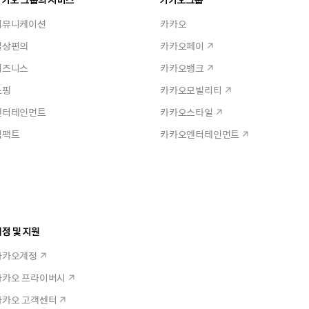
커뮤니케이션
카카오
일상편의
카카오페이
비즈니스
카카오뱅크
쇼핑
카카오모빌리티
엔터테인먼트
카카오스타일
임팩트
카카오엔터테인먼트
정 및 지원
카카오계정
카카오 프라이버시
카카오 고객센터