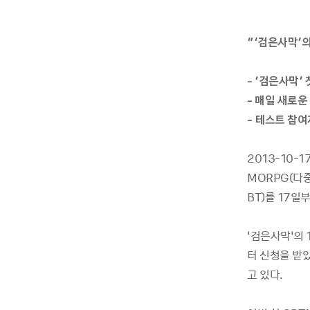
“’검은사막’
- ‘검은사막’
- 매일 새로운
- 테스트 참
2013-10-
MORPG(다중
BT)를 17일
‘검은사막’의 
터 신청을 받았
고 있다.