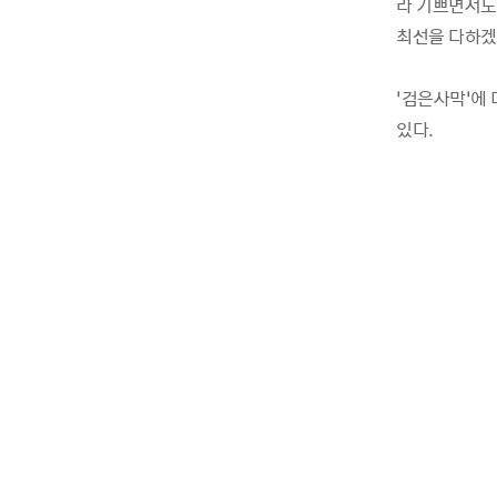
라 기쁘면서도
최선을 다하겠
‘검은사막’에 
있다.