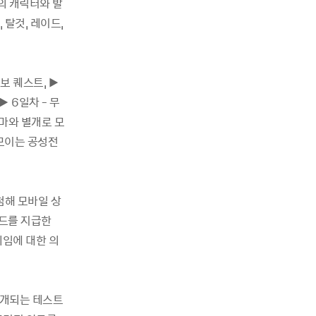
종의 캐릭터와 발
 탈것, 레이드,
보 퀘스트, ▶
▶ 6일차 - 무
 테마와 별개로 모
 모이는 공성전
첨해 모바일 상
보드를 지급한
게임에 대한 의
공개되는 테스트