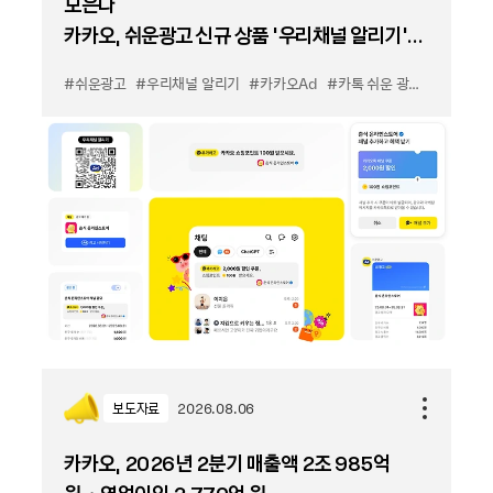
모은다
카카오, 쉬운광고 신규 상품 '우리채널 알리기'
출시
#쉬운광고
#우리채널 알리기
#카카오Ad
#카톡 쉬운 광고
#카톡 우
보도자료
2026.08.06
카카오, 2026년 2분기 매출액 2조 985억