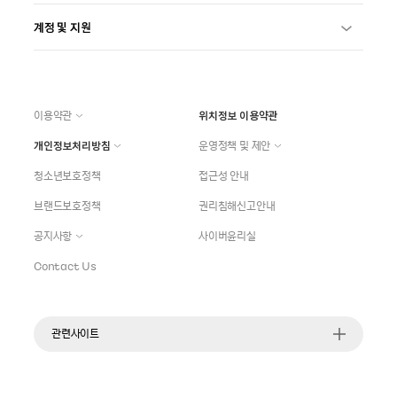
계정 및 지원
이용약관
위치정보 이용약관
개인정보처리방침
운영정책 및 제안
청소년보호정책
접근성 안내
브랜드보호정책
권리침해신고안내
공지사항
사이버윤리실
Contact Us
관련사이트