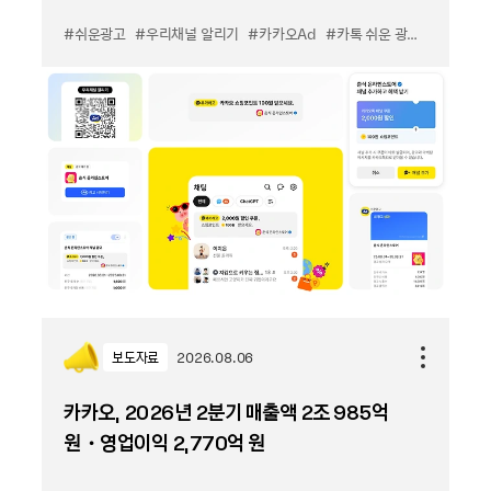
출시
#쉬운광고
#우리채널 알리기
#카카오Ad
#카톡 쉬운 광고
#카톡 우
보도자료
2026.08.06
카카오, 2026년 2분기 매출액 2조 985억
원・영업이익 2,770억 원