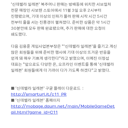
‘신데렐라 일레븐’ 복주머니 판매는 방배동에 위치한 서브컬처
전문 매장인 사보텐 스토어에서 11월 3일 오후 2시부터
진행됐으며, 기대 이상의 인파가 몰려 판매 시작 시간 5시간
전부터 줄을 서는 진풍경이 펼쳐졌다. 준비한 상품은 약 1시간
30분만에 모두 판매 완료됐으며, 추가 판매에 대한 요청이
쇄도했다.
다음 김용훈 게임사업본부장은 “’신데렐라 일레븐’을 즐기고 계신
많은 회원들을 위해 준비한 행사에 기대 이상의 뜨거운 반응을
얻게 돼 매우 기쁘게 생각한다”라고 밝혔으며, 이메진 이정섭
대표는 “앞으로도 다양한 온, 오프라인 이벤트를 통해 ‘신데렐라
일레븐’ 회원들에게 더 가까이 다가 가도록 하겠다”고 밝혔다.
■ ‘신데렐라 일레븐’ 구글 플레이 다운로드 :
http://smarturl.it/c11_PR
■ ‘신데렐라 일레븐’ 홈페이지
http://mobage.daum.net/main/MobileGameDet
ail.html?game_id=C11