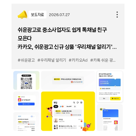
보도자료
2026.07.27
쉬운광고로 중소사업자도 쉽게 톡채널 친구
모은다
카카오, 쉬운광고 신규 상품 '우리채널 알리기'
출시
#쉬운광고
#우리채널 알리기
#카카오Ad
#카톡 쉬운 광고
#카톡 우