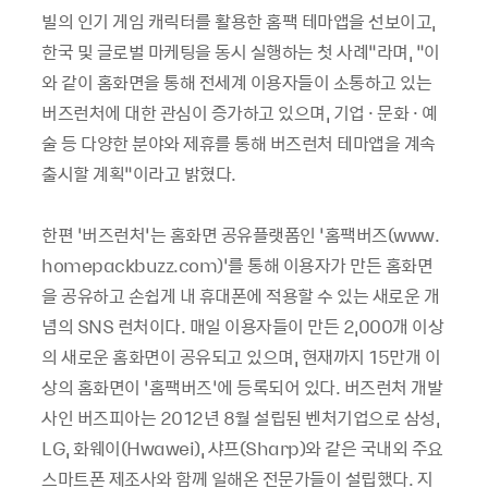
빌의 인기 게임 캐릭터를 활용한 홈팩 테마앱을 선보이고
,
한국 및 글로벌 마케팅을 동시 실행하는 첫 사례“라며
,
“이
와 같이 홈화면을 통해 전세계 이용자들이 소통하고 있는
버즈런처에 대한 관심이 증가하고 있으며
,
기업 · 문화 · 예
술 등 다양한 분야와 제휴를 통해 버즈런처 테마앱을 계속
출시할 계획”이라고 밝혔다
.
한편 ‘버즈런처’는 홈화면 공유플랫폼인 ‘홈팩버즈
(www.
homepackbuzz.com)
’를 통해 이용자가 만든 홈화면
을 공유하고 손쉽게 내 휴대폰에 적용할 수 있는 새로운 개
념의
SNS
런처이다
.
매일 이용자들이 만든
2,000
개 이상
의 새로운 홈화면이 공유되고 있으며
,
현재까지
15
만개 이
상의 홈화면이 ‘홈팩버즈’에 등록되어 있다
.
버즈런처 개발
사인 버즈피아는
2012
년
8
월 설립된 벤처기업으로 삼성
,
LG,
화웨이
(Hwawei),
샤프
(Sharp)
와 같은 국내외 주요
스마트폰 제조사와 함께 일해온 전문가들이 설립했다
.
지