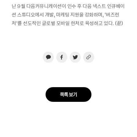
난
9
월 다음커뮤니케이션이 인수 후 다음 넥스트 인큐베이
션 스튜디오에서 개발
,
마케팅 지원을 강화하며
,
‘버즈런
처’를 선도적인 글로벌 모바일 런처로 육성하고 있다
. (
끝
)
목록 보기