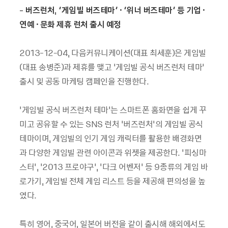
-
버즈런처
,
‘게임빌 버즈테마’ · ‘위너 버즈테마’ 등 기업 ·
연예 · 문화 제휴 런처 출시 예정
2013-12-04,
다음커뮤니케이션
(
대표 최세훈
)
은 게임빌
(
대표 송병준
)
과 제휴를 맺고 ‘게임빌 공식 버즈런처 테마’
출시 및 공동 마케팅 캠페인을 진행한다
.
‘게임빌 공식 버즈런처 테마’는 스마트폰 홈화면을 쉽게 꾸
미고 공유할 수 있는
SNS
런처 ‘버즈런처’의 게임빌 공식
테마이며
,
게임빌의 인기 게임 캐릭터를 활용한 배경화면
과 다양한 게임빌 관련 아이콘과 위젯을 제공한다
.
‘피싱마
스터’
,
‘
2013
프로야구’
,
‘다크 어벤저’ 등
9
종류의 게임 바
로가기
,
게임빌 전체 게임 리스트 등을 제공해 편의성을 높
였다
.
특히 영어
,
중국어
,
일본어 버전을 같이 출시해 해외에서도