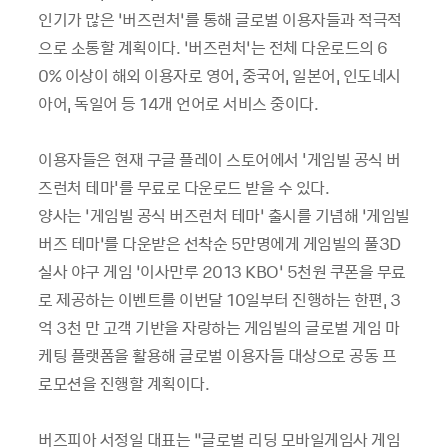
인기가 많은 ‘버즈런처’를 통해 글로벌 이용자들과 적극적
으로 소통할 계획이다
.
‘버즈런처’는 전체 다운로드의
6
0%
이상이 해외 이용자로 영어
,
중국어
,
일본어
,
인도네시
아어
,
독일어 등
14
개 언어로 서비스 중이다
.
이용자들은 현재 구글 플레이 스토어에서
'
게임빌 공식 버
즈런처 테마
'
를 무료로 다운로드 받을 수 있다
.
양사는 ‘게임빌 공식 버즈런처 테마’ 출시를 기념해 ‘게임빌
버즈 테마’를 다운받은 선착순
5
만명에게 게임빌의 풀
3D
실사 야구 게임 ‘이사만루
2013 KBO
’
5
천원 쿠폰을 무료
로 제공하는 이벤트를 이번달
10
일부터 진행하는 한편
, 3
억
3
천 만 고객 기반을 자랑하는 게임빌의 글로벌 게임 마
케팅 플랫폼을 활용해 글로벌 이용자들 대상으로 공동 프
로모션을 진행할 계획이다
.
버즈피아 서정일 대표는 “글로벌 리딩 모바일게임사 게임