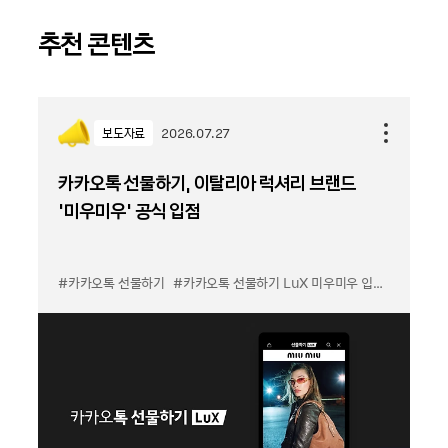
추천 콘텐츠
보도자료
2026.07.27
카카오톡 선물하기, 이탈리아 럭셔리 브랜드
'미우미우' 공식 입점
#카카오톡 선물하기
#카카오톡 선물하기 LuX 미우미우 입점
#선물하기