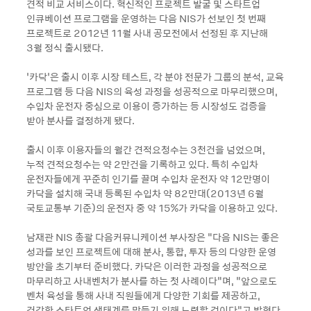
견적 비교 서비스이다. 혁신적인 프로젝트 발굴 및 스타트업
인큐베이션 프로그램을 운영하는 다음 NIS가 선보인 첫 번째
프로젝트로 2012년 11월 사내 공모전에서 선정된 후 지난해
3월 정식 출시됐다.
‘카닥’은 출시 이후 시장 테스트, 각 분야 전문가 그룹의 분석, 교육
프로그램 등 다음 NIS의 육성 과정을 성공적으로 마무리했으며,
수입차 운전자 중심으로 이용이 증가하는 등 시장성도 검증을
받아 분사를 결정하게 됐다.
출시 이후 이용자들의 월간 견적요청수는 3천건을 넘었으며,
누적 견적요청수는 약 2만건을 기록하고 있다. 특히 수입차
운전자들에게 꾸준히 인기를 끌며 수입차 운전자 약 12만명이
카닥을 설치해 국내 등록된 수입차 약 82만대(2013년 6월
국토교통부 기준)의 운전자 중 약 15%가 카닥을 이용하고 있다.
남재관 NIS 총괄 다음커뮤니케이션 부사장은 “다음 NIS는 좋은
성과를 보인 프로젝트에 대해 분사, 통합, 투자 등의 다양한 운영
방안을 초기부터 준비했다. 카닥은 이러한 과정을 성공적으로
마무리하고 사내벤처가 분사를 하는 첫 사례이다”며, “앞으로도
벤처 육성을 통해 사내 직원들에게 다양한 기회를 제공하고,
건강한 스타트업 생태계를 만들기 위해 노력할 것이다”고 밝혔다.