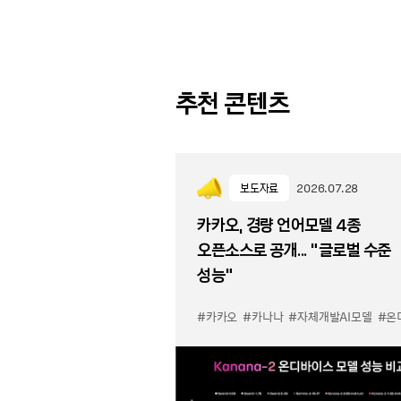
추천 콘텐츠
보도자료
2026.07.28
카카오, 경량 언어모델 4종
오픈소스로 공개... “글로벌 수준
성능”
#카카오
#카나나
#자체개발AI모델
#온디바