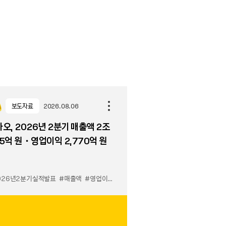
보도자료
2026.08.06
오, 2026년 2분기 매출액 2조
5억 원・영업이익 2,770억 원
026년2분기실적발표
#매출액
#영업이익