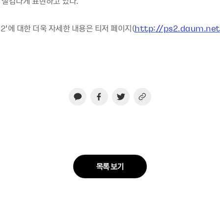
 실감나게 표현하고 있다.
2’에 대한 더욱 자세한 내용은 티저 페이지(
http://ps2.daum.net
목록 보기