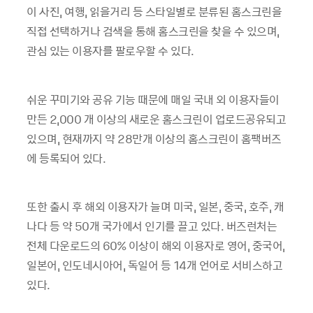
이 사진
,
여행
,
읽을거리 등 스타일별로 분류된 홈스크린을
직접 선택하거나 검색을 통해 홈스크린을 찾을 수 있으며
,
관심 있는 이용자를 팔로우할 수 있다
.
쉬운 꾸미기와 공유 기능 때문에 매일 국내 외 이용자들이
만든
2,000
개 이상의 새로운 홈스크린이 업로드공유되고
있으며
,
현재까지 약
28
만개 이상의 홈스크린이 홈팩버즈
에 등록되어 있다
.
또한 출시 후 해외 이용자가 늘며 미국
,
일본
,
중국
,
호주
,
캐
나다 등 약
50
개 국가에서 인기를 끌고 있다
.
버즈런처는
전체 다운로드의
60%
이상이 해외 이용자로 영어
,
중국어
,
일본어
,
인도네시아어
,
독일어 등
14
개 언어로 서비스하고
있다
.