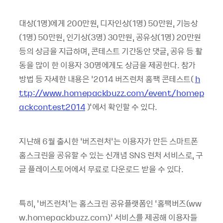
대상
(1
명
)
에게
200
만원
,
디자인상
(1
명
) 50
만원
,
기능상
(1
명
) 50
만원
,
인기상
(3
명
) 30
만원
,
공유상
(1
명
) 20
만원
등의 상금을 지급하며
,
콘테스트 기간동안 댓글
,
공유 등 활
동을 많이 한 이용자
30
명에게도 상금을 제공한다
.
참가
방법 등 자세한 내용은
‘2014
버즈런처 홈팩 콘테스트(
h
ttp://www.homepackbuzz.com/event/homep
ackcontest2014
)'
에서 확인할 수 있다
.
지난해
6
월 출시한
‘
버즈런처
’
는 이용자가 만든 스마트폰
홈스크린을 공유할 수 있는 신개념
SNS
런처 서비스로
,
구
글 플레이스토어에서 무료로 다운로드 받을 수 있다
.
특히
, '
버즈런처
'
는 홈스크린 공유플랫폼인
‘
홈팩버즈
(ww
w.homepackbuzz.com)’
서비스를 제공해 이용자들