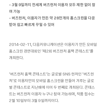
- 3
월
9
일까지 전세계 버즈런처 이용자 모두 제한 없이 참
여 가능
-
버즈런처
,
이용자가 만든 약
28
만개의 홈스크린을 다운
받아 쉽고 빠르게 꾸밀 수 있어
2014-02-11,
다음커뮤니케이션은 이용자가 만든 모바일
홈스크린 경연대회인
‘
제
2
회 버즈런처 홈팩 콘테스트
’
를
개최한다
.
‘버즈런처 홈팩 콘테스트
’
는 글로벌
SNS
런처인
‘
버즈런
처
’
로 이용자만의 모바일 홈스크린을 만들어 겨루는 글로
벌 콘테스트로 지난해에 이어 두 번째로 개최된다
.
콘테스
트는 버즈런처 이용자 누구나 참여 가능하며
,
작품 접수는
2
월
10
일부터
3
월
9
일까지이다
.