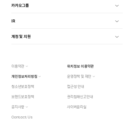
카카오그룹
IR
계정 및 지원
이용약관
위치정보 이용약관
개인정보처리방침
운영정책 및 제안
청소년보호정책
접근성 안내
브랜드보호정책
권리침해신고안내
공지사항
사이버윤리실
Contact Us