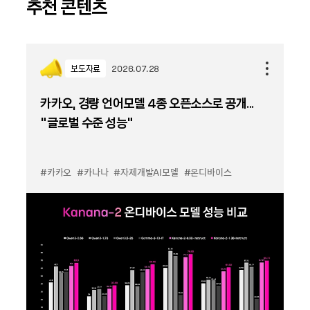
추천 콘텐츠
보도자료
2026.07.28
카카오, 경량 언어모델 4종 오픈소스로 공개...
“글로벌 수준 성능”
#카카오
#카나나
#자체개발AI모델
#온디바이스