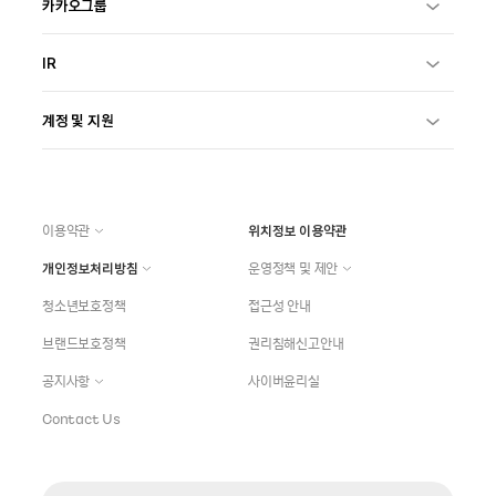
카카오그룹
IR
계정 및 지원
이용약관
위치정보 이용약관
개인정보처리방침
운영정책 및 제안
청소년보호정책
접근성 안내
브랜드보호정책
권리침해신고안내
공지사항
사이버윤리실
Contact Us