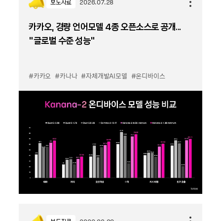
보도자료
2026.07.28
카카오, 경량 언어모델 4종 오픈소스로 공개...
“글로벌 수준 성능”
#카카오
#카나나
#자체개발AI모델
#온디바이스