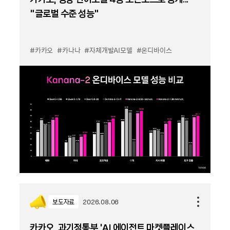
“글로벌 수준 성능”
#카카오
#카나나
#자체개발AI모델
#온디바이스
보도자료
2026.08.06
카카오, 과기정통부 ‘AI 에이전트 마켓플레이스