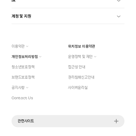
IR
계정 및 지원
이용약관
위치정보 이용약관
개인정보처리방침
운영정책 및 제안
청소년보호정책
접근성 안내
브랜드보호정책
권리침해신고안내
공지사항
사이버윤리실
Contact Us
관련사이트