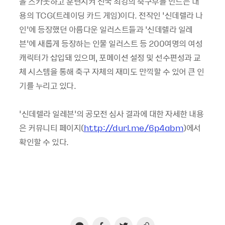
을 스카웃하고 훈련시켜 전국 최강의 축구부를 만드는 내
용의 TCG(트레이딩 카드 게임)이다. 전작인 ‘신데렐라 나
인’에 등장했던 아름다운 일러스트들과 ‘신데렐라 일레
븐’에 새롭게 등장하는 인물 일러스트 등 200여명의 여성
캐릭터가 삽입돼 있으며, 포메이션 설정 및 선수편성과 교
체 시스템을 통해 축구 자체의 재미도 만끽할 수 있어 큰 인
기를 누리고 있다.
‘신데렐라 일레븐’의 공모전 심사 결과에 대한 자세한 내용
은 커뮤니티 페이지(
http://durl.me/6p4abm
)에서
확인할 수 있다.