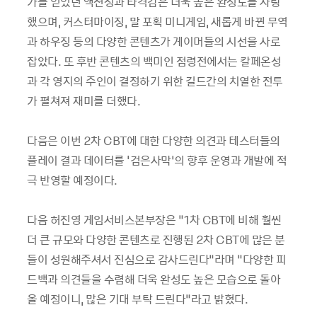
가를 얻었던 액션성과 타격감은 더욱 높은 완성도를 자랑
했으며, 커스터마이징, 말 포획 미니게임, 새롭게 바뀐 무역
과 하우징 등의 다양한 콘텐츠가 게이머들의 시선을 사로
잡았다. 또 후반 콘텐츠의 백미인 점령전에서는 칼페온성
과 각 영지의 주인이 결정하기 위한 길드간의 치열한 전투
가 펼쳐져 재미를 더했다.
다음은 이번 2차 CBT에 대한 다양한 의견과 테스터들의
플레이 결과 데이터를 '검은사막’의 향후 운영과 개발에 적
극 반영할 예정이다.
다음 허진영 게임서비스본부장은 “1차 CBT에 비해 훨씬
더 큰 규모와 다양한 콘텐츠로 진행된 2차 CBT에 많은 분
들이 성원해주셔서 진심으로 감사드린다”라며 “다양한 피
드백과 의견들을 수렴해 더욱 완성도 높은 모습으로 돌아
올 예정이니, 많은 기대 부탁 드린다”라고 밝혔다.