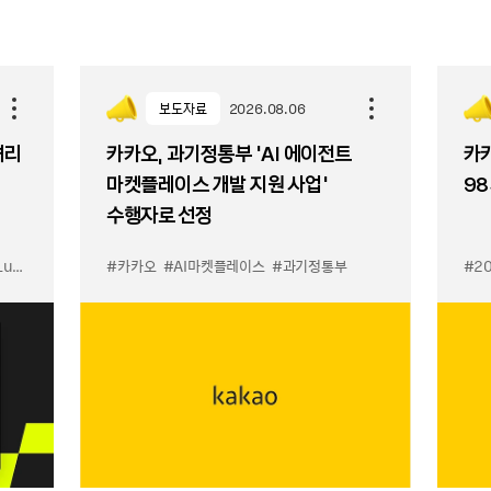
보도자료
2026.08.06
셔리
카카오, 과기정통부 ‘AI 에이전트
카카
마켓플레이스 개발 지원 사업’
98
수행자로 선정
입점
#카카오
#선물하기 LuX
#AI마켓플레이스
#선물하기 미우미우 입점
#과기정통부
#MiuMiu
#2