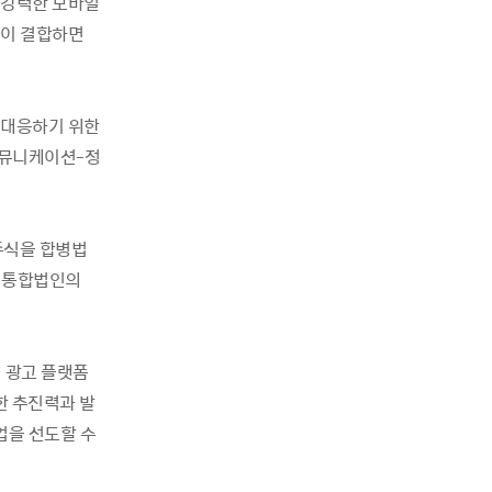
 강력한 모바일
술이 결합하면
 대응하기 위한
커뮤니케이션-정
주식을 합병법
 통합법인의
 광고 플랫폼
한 추진력과 발
업을 선도할 수