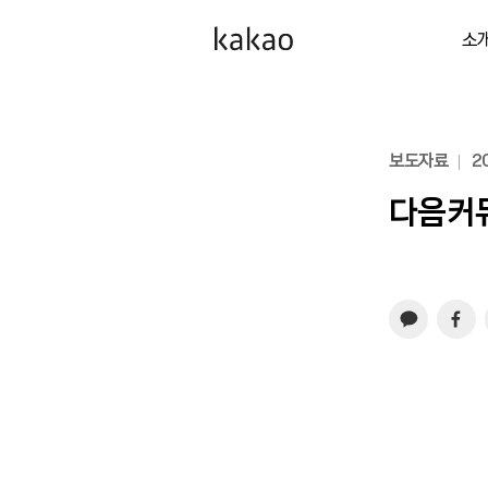
소
보도자료
20
다음커뮤