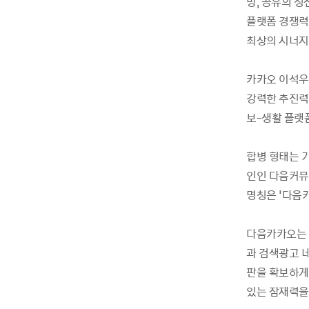
방, 공유의 
플랫폼 경쟁력
최상의 시너지
카카오 이석우
강력한 추진력
보-생활 플랫
합병 형태는 
인인 다음커뮤
명칭은 '다음
다음카카오는 
과 검색광고 
판을 확보하게 
있는 잠재력을