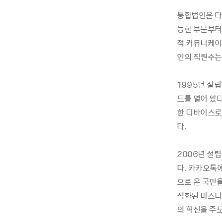
통합법인은 다
능한 부문부터 
적 커뮤니케이
인의 직원수는 
1995년 설립
드를 열어 왔다
한 디바이스로
다.
2006년 설
다. 카카오톡
으로 온 국민
적화된 비즈니스
의 혁신을 주도