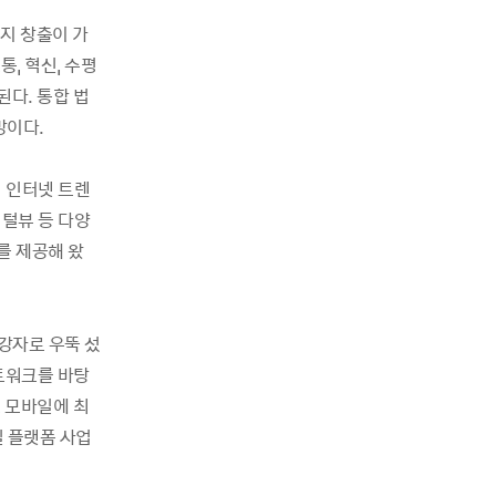
지 창출이 가
, 혁신, 수평
다. 통합 법
망이다.
내 인터넷 트렌
지털뷰 등 다양
를 제공해 왔
강자로 우뚝 섰
트워크를 바탕
 모바일에 최
일 플랫폼 사업