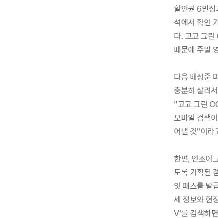
할인권 6만장과
석에서 확인 
다. 고고 그린
때문에 주말 
다음 배성준 
충분히 살려서
“고고 그린 
모바일 검색이
어낼 것”이라
한편, 인조이그
도록 기획된 캠
잇 패스를 발
세 정보와 현장
V’를 검색하면