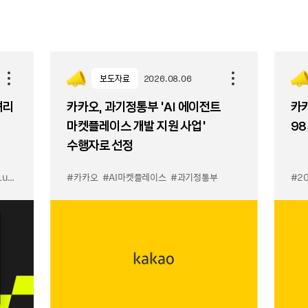
보도자료
2026.08.06
셔리
카카오, 과기정통부 ‘AI 에이전트
카카
마켓플레이스 개발 지원 사업’
98
수행자로 선정
입점
#카카오
#선물하기 LuX
#AI마켓플레이스
#선물하기 미우미우 입점
#과기정통부
#MiuMiu
#2