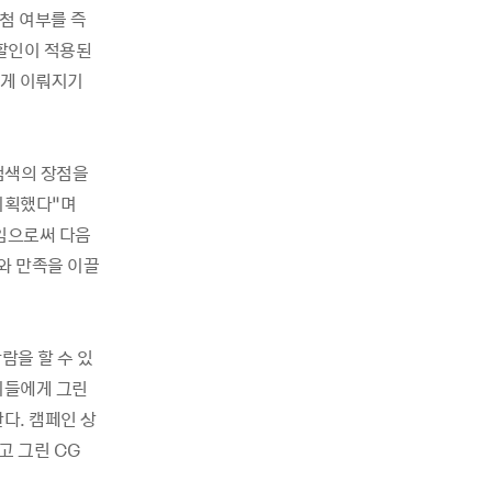
첨 여부를 즉
 할인이 적용된
하게 이뤄지기
검색의 장점을
기획했다”며
보임으로써 다음
와 만족을 이끌
람을 할 수 있
 이들에게 그린
다. 캠페인 상
고 그린 CG