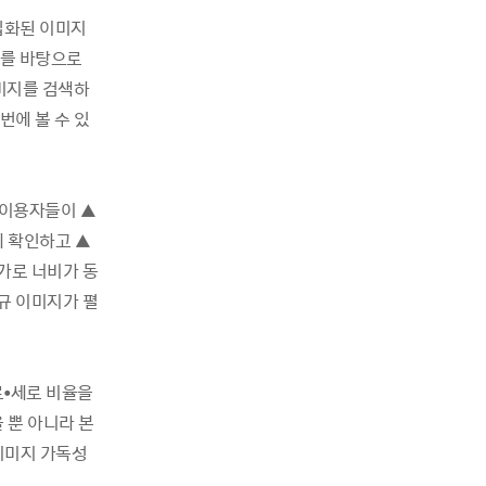
집화된 이미지
과를 바탕으로
이미지를 검색하
번에 볼 수 있
 이용자들이 ▲
 확인하고 ▲
가로 너비가 동
규 이미지가 펼
로•세로 비율을
 뿐 아니라 본
이미지 가독성