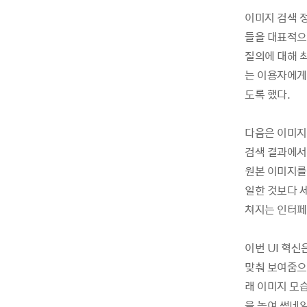
이미지 검색 
들을 대표적으
질의에 대해 
는 이용자에게는
도록 했다.
다음은 이미지
검색 결과에서
원본 이미지를
일한 것보다 
쳐지는 인터페
이번 UI 혁신
맞춰 보여줌으
래 이미지 모
을 높여 썸네