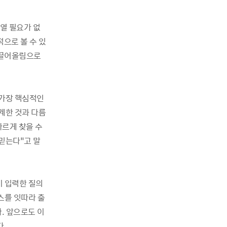
열 필요가 없
적으로 볼 수 있
 끌어올림으로
 가장 핵심적인
계한 것과 다름
빠르게 찾을 수
믿는다”고 말
이 입력한 질의
스를 잇따라 출
. 앞으로도 이
.