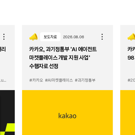
보도자료
2026.08.06
셔리
카카오, 과기정통부 ‘AI 에이전트
카카
마켓플레이스 개발 지원 사업’
98
수행자로 선정
입점
#카카오
#선물하기 LuX
#AI마켓플레이스
#선물하기 미우미우 입점
#과기정통부
#MiuMiu
#2