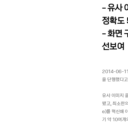
- 유사
정확도 
- 화면
선보여
2014-06-
을 단행했다고
유사 이미지 클
됐고, 최소한의
e)를 혁신해 
기 약 10여개