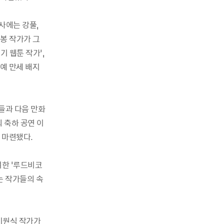
사에는 강풀,
백봉 작가가 그
 웹툰 작가’,
공예 만세 배지
들과 다음 만화
 축하 공연 이
 마련됐다.
여한 ‘루드비코
는 작가들의 속
 이원식 작가가