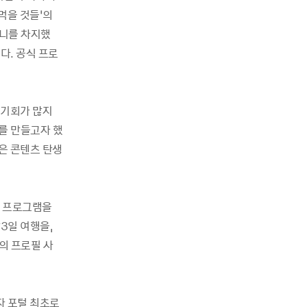
먹을 것들’의
미니를 차지했
다. 공식 프로
 기회가 많지
를 만들고자 했
은 콘텐츠 탄생
별 프로그램을
3일 여행을,
의 프로필 사
자 포털 최초로