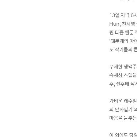
13일 저녁 
Hun, 천계영
린 다음 웹툰 
‘웹툰계의 아이
도 작가들의 큰
무제한 생맥주
속세상 스탭들
후, 선후배 
가벼운 캐주얼
의 만화일기’
마음을 들추는
이 외에도 당