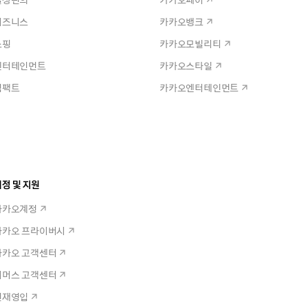
비즈니스
카카오뱅크
쇼핑
카카오모빌리티
엔터테인먼트
카카오스타일
임팩트
카카오엔터테인먼트
정 및 지원
카카오계정
카카오 프라이버시
카카오 고객센터
커머스 고객센터
인재영입