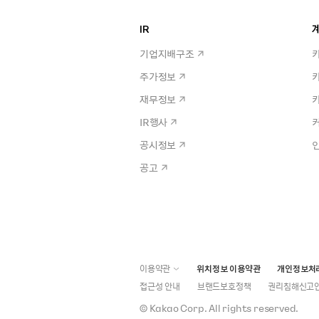
IR
계
기업지배구조
주가정보
재무정보
IR행사
공시정보
공고
이용약관
위치정보 이용약관
개인정보처
접근성 안내
브랜드보호정책
권리침해신고
©
Kakao Corp.
All rights reserved.