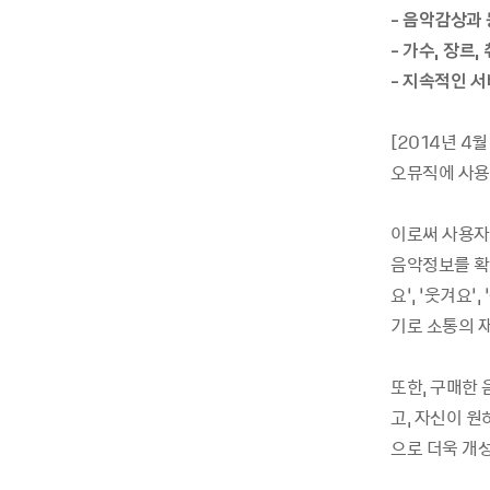
- 음악감상과 
- 가수, 장르
- 지속적인 
[2014년 4
오뮤직에 사용자
이로써 사용자
음악정보를 확인
요’, ‘웃겨요
기로 소통의 
또한, 구매한 
고, 자신이 
으로 더욱 개