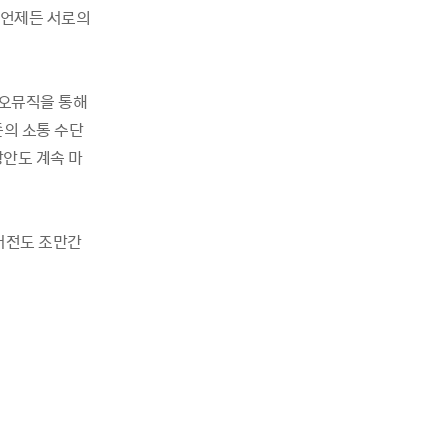
 언제든 서로의
카오뮤직을 통해
존의 소통 수단
방안도 계속 마
 버전도 조만간