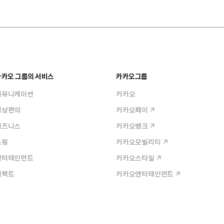
카카오 그룹의 서비스
카카오그룹
커뮤니케이션
카카오
일상편의
카카오페이
비즈니스
카카오뱅크
쇼핑
카카오모빌리티
엔터테인먼트
카카오스타일
임팩트
카카오엔터테인먼트