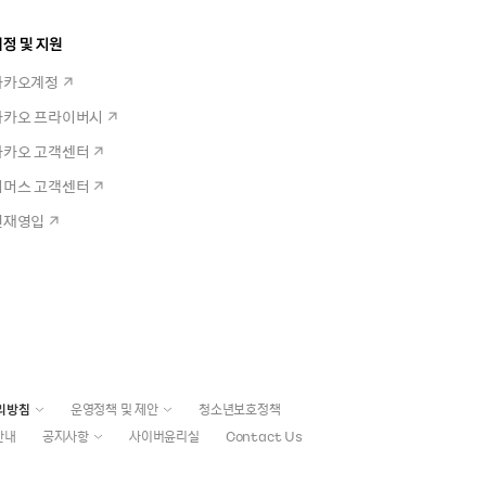
정 및 지원
카카오계정
카카오 프라이버시
카카오 고객센터
커머스 고객센터
인재영입
리방침
운영정책 및 제안
청소년보호정책
안내
공지사항
사이버윤리실
Contact Us