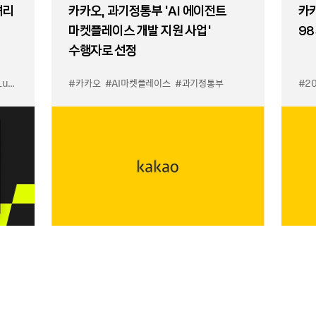
셔리
카카오, 과기정통부 ‘AI 에이전트
카카
마켓플레이스 개발 지원 사업’
98
수행자로 선정
입점
#카카오
#선물하기 LuX
#AI마켓플레이스
#선물하기 미우미우 입점
#과기정통부
#MiuMiu
#2