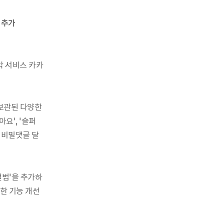
 추가
악 서비스 카카
보관된 다양한
요’, ‘슬퍼
는 비밀댓글 달
앨범’을 추가하
한 기능 개선