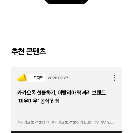
추천 콘텐츠
보도자료
2026.07.27
카카오톡 선물하기, 이탈리아 럭셔리 브랜드
'미우미우' 공식 입점
#카카오톡 선물하기
#카카오톡 선물하기 LuX 미우미우 입점
#선물하기