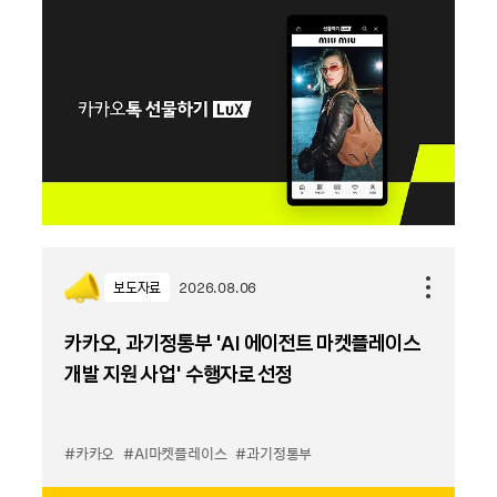
보도자료
2026.08.06
카카오, 과기정통부 ‘AI 에이전트 마켓플레이스
개발 지원 사업’ 수행자로 선정
#카카오
#AI마켓플레이스
#과기정통부