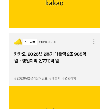
보도자료
2026.08.06
카카오, 2026년 2분기 매출액 2조 985억
원・영업이익 2,770억 원
#2026년2분기실적발표
#매출액
#영업이익