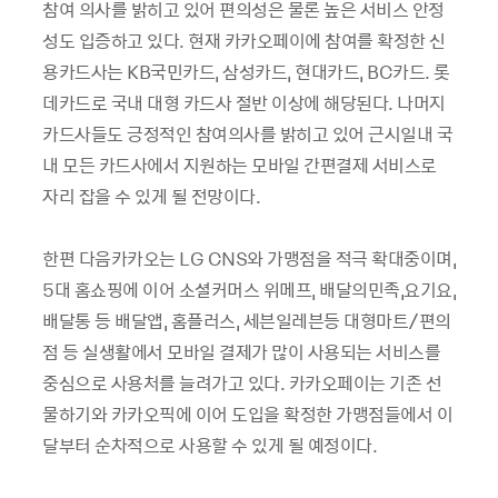
참여 의사를 밝히고 있어 편의성은 물론 높은 서비스 안정
성도 입증하고 있다
.
현재 카카오페이에 참여를 확정한 신
용카드사는
KB
국민카드
,
삼성카드
,
현대카드
, BC
카드
.
롯
데카드로 국내 대형 카드사 절반 이상에 해당된다
.
나머지
카드사들도 긍정적인 참여의사를 밝히고 있어 근시일내 국
내 모든 카드사에서 지원하는 모바일 간편결제 서비스로
자리 잡을 수 있게 될 전망이다
.
한편 다음카카오는
LG CNS
와 가맹점을 적극 확대중이며
,
5
대 홈쇼핑에 이어 소셜커머스 위메프
,
배달의민족
,
요기요
,
배달통 등 배달앱
,
홈플러스
,
세븐일레븐등 대형마트
/
편의
점 등 실생활에서 모바일 결제가 많이 사용되는 서비스를
중심으로 사용처를 늘려가고 있다
.
카카오페이는 기존 선
물하기와 카카오픽에 이어 도입을 확정한 가맹점들에서 이
달부터 순차적으로 사용할 수 있게 될 예정이다
.