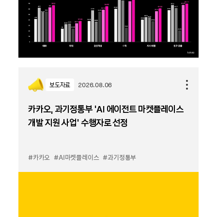
보도자료
2026.08.06
카카오, 과기정통부 ‘AI 에이전트 마켓플레이스
개발 지원 사업’ 수행자로 선정
#카카오
#AI마켓플레이스
#과기정통부