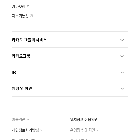
카카오맵
지속가능성
카카오 그룹의 서비스
카카오그룹
IR
계정 및 지원
이용약관
위치정보 이용약관
개인정보처리방침
운영정책 및 제안