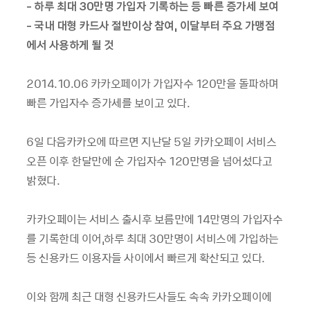
- 하루 최대
30
만명 가입자 기록하는 등 빠른 증가세 보여
- 국내 대형 카드사 절반이상 참여
,
이달부터 주요 가맹점
에서 사용하게 될 것
2014.10.06
카카오페이가 가입자수
120
만을 돌파하며
빠른 가입자수 증가세를 보이고 있다
.
6
일 다음카카오에 따르면 지난달
5
일 카카오페이 서비스
오픈 이후 한달만에 순 가입자수
120
만명을 넘어섰다고
밝혔다
.
카카오페이는 서비스 출시후 보름만에
14
만명의 가입자수
를 기록한데 이어
,
하루 최대
30
만명이 서비스에 가입하는
등 신용카드 이용자들 사이에서 빠르게 확산되고 있다
.
이와 함께 최근 대형 신용카드사들도 속속 카카오페이에