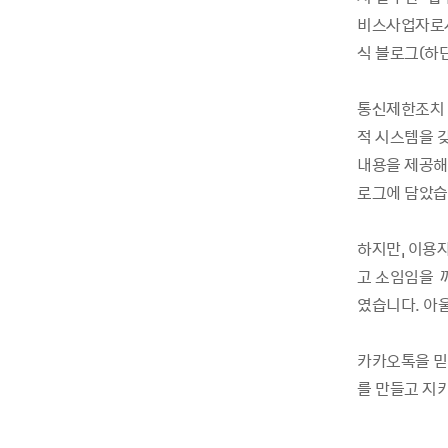
비스사업자로서
식 블로그(하
통신제한조치 
적 시스템을 갖
내용을 제공해
로그에 담았습
하지만, 이용
고 소임임을 
였습니다. 아
카카오톡을 믿
를 만들고 지