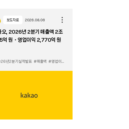
보도자료
2026.08.06
오, 2026년 2분기 매출액 2조
5억 원・영업이익 2,770억 원
026년2분기실적발표
물하기 LuX
#선물하기 미우미우 입점
#매출액
#영업이익
#MiuMiu