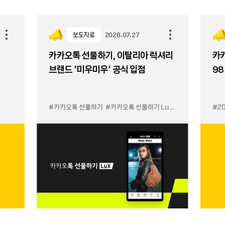
보도자료
2026.07.27
카카오톡 선물하기, 이탈리아 럭셔리
카카
브랜드 '미우미우' 공식 입점
98
#카카오톡 선물하기
#카카오톡 선물하기 LuX 미우미우 입점
#2
#선