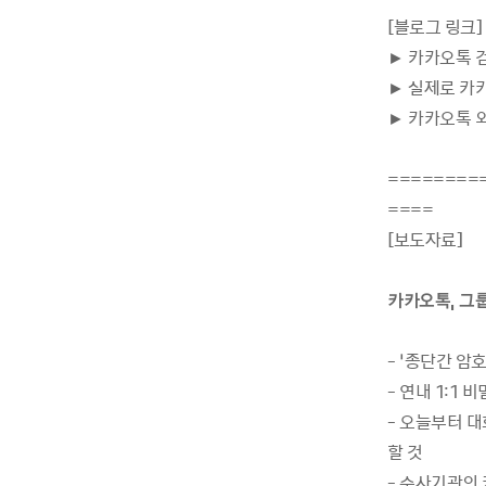
[블로그 링크]
► 카카오톡 검
► 실제로 카
► 카카오톡 
========
====
[보도자료]
카카오톡, 그
- ‘종단간 암
- 연내 1:1
- 오늘부터 
할 것
- 수사기관의