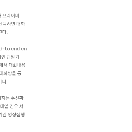
해 프라이버
 선택하면 대화
진다.
to end en
 개인 단말기
버에서 대화내용
밀대화방을 통
이다.
워지는 수신확
태일 경우 서
사기관 영장집행