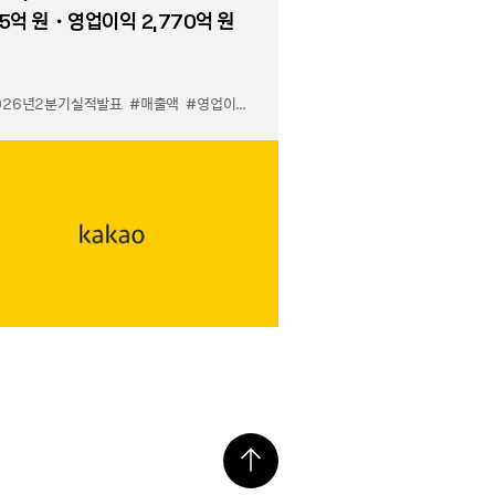
5억 원・영업이익 2,770억 원
026년2분기실적발표
#매출액
#영업이익