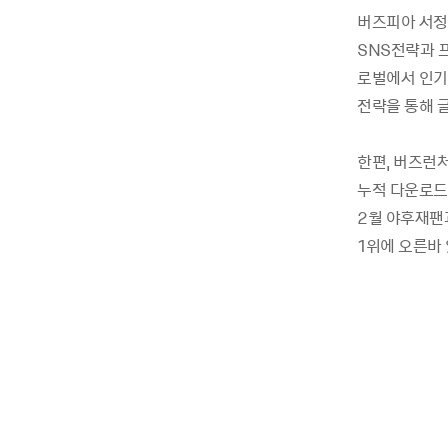
버즈피아 서정
SNS전략과 
로벌에서 인기
전략을 통해 
한편, 버즈런처
누적 다운로드 
2월 야후재팬
1위에 오른바