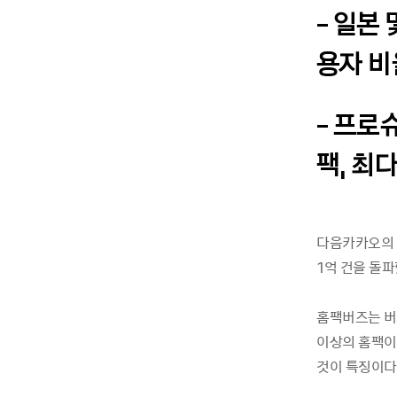
- 일본
용자 비
- 프로
팩, 최
다음카카오의 
1억 건을 돌
홈팩버즈는 버
이상의 홈팩이
것이 특징이다