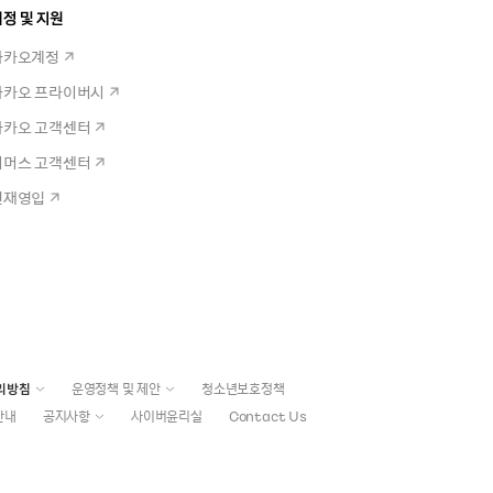
정 및 지원
카카오계정
카카오 프라이버시
카카오 고객센터
커머스 고객센터
인재영입
리방침
운영정책 및 제안
청소년보호정책
안내
공지사항
사이버윤리실
Contact Us