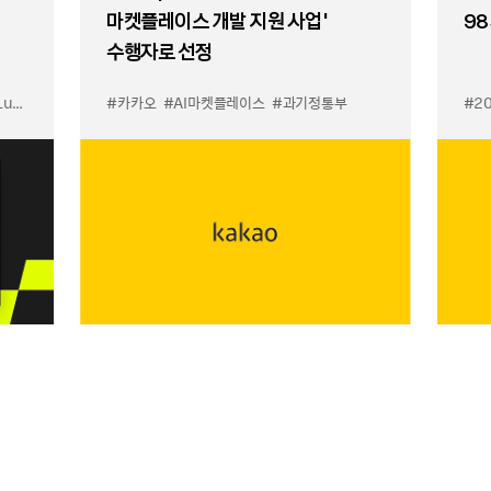
마켓플레이스 개발 지원 사업’
98
수행자로 선정
입점
#카카오
#선물하기 LuX
#AI마켓플레이스
#선물하기 미우미우 입점
#과기정통부
#MiuMiu
#2