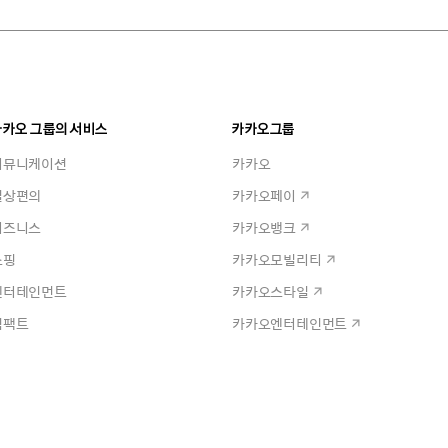
카카오 그룹의 서비스
카카오그룹
커뮤니케이션
카카오
일상편의
카카오페이
비즈니스
카카오뱅크
쇼핑
카카오모빌리티
엔터테인먼트
카카오스타일
임팩트
카카오엔터테인먼트