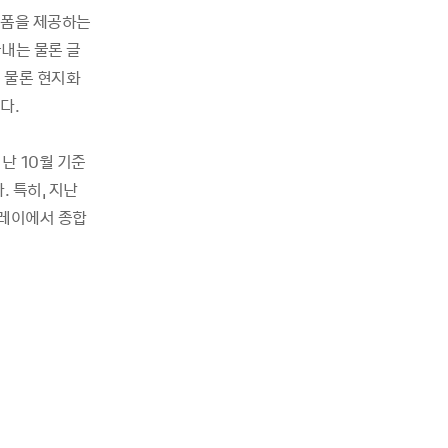
랫폼을 제공하는
내는 물론 글
 물론 현지화
다.
난 10월 기준
 특히, 지난
플레이에서 종합