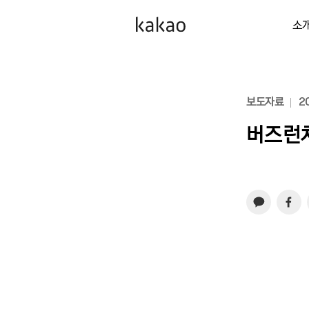
소
보도자료
20
버즈런처