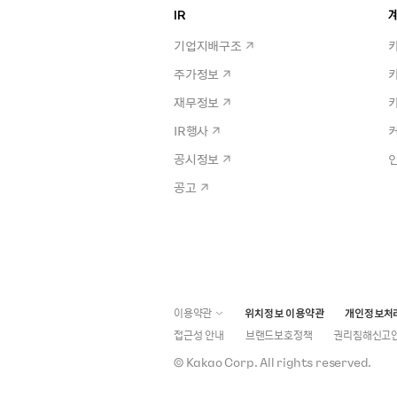
IR
계
기업지배구조
주가정보
재무정보
IR행사
공시정보
공고
이용약관
위치정보 이용약관
개인정보처
접근성 안내
브랜드보호정책
권리침해신고
©
Kakao Corp.
All rights reserved.