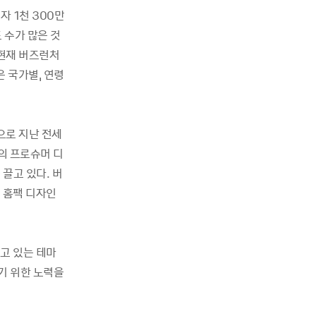
자 1천 300만
 수가 많은 것
 현재 버즈런처
 국가별, 연령
으로 지난 전세
도의 프로슈머 디
끌고 있다. 버
 홈팩 디자인
고 있는 테마
기 위한 노력을