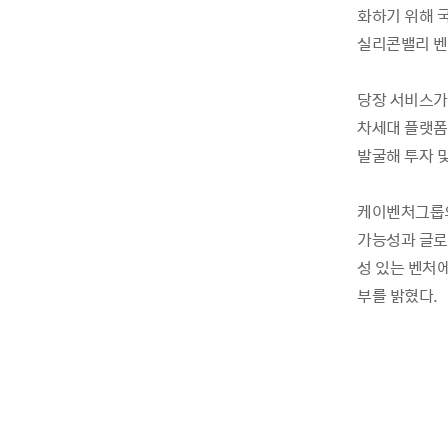
화하기 위해 
실리콘밸리 벤
당장 서비스가
차세대 플랫폼
발굴해 투자 
케이벤처그룹의
가능성과 글로
성 있는 벤처
부를 밝혔다.