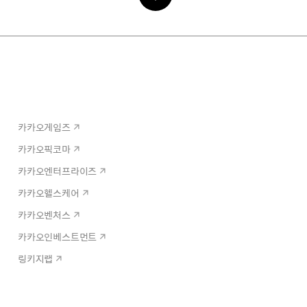
카카오게임즈
카카오픽코마
카카오엔터프라이즈
카카오헬스케어
카카오벤처스
카카오인베스트먼트
링키지랩