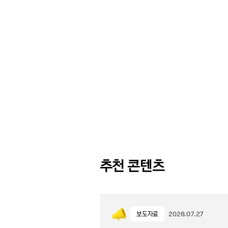
추천 콘텐츠
보도자료
2026.07.27