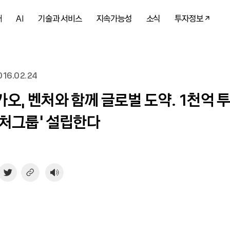
개
AI
기술과 서비스
지속가능성
소식
투자정보
16.02.24
오, 벤처와 함께 글로벌 도약. 1천억 
처그룹' 설립한다