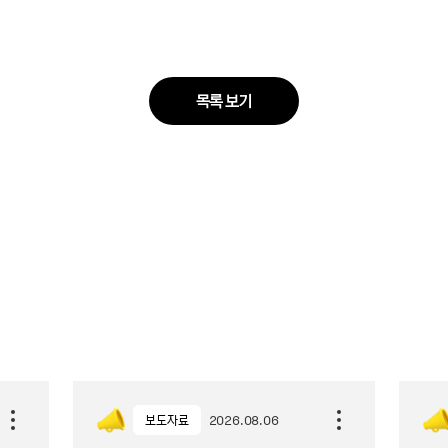
목록 보기
보도자료
2026.08.06