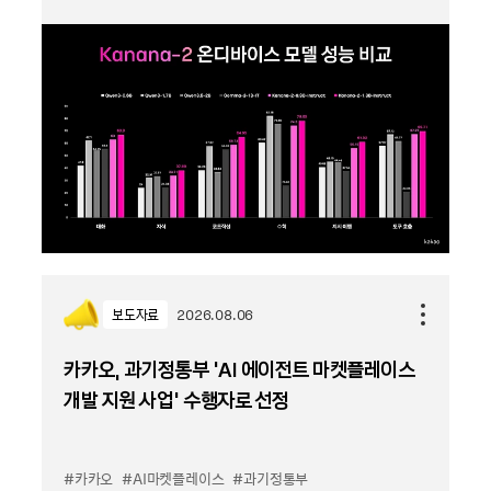
보도자료
2026.08.06
카카오, 과기정통부 ‘AI 에이전트 마켓플레이스
개발 지원 사업’ 수행자로 선정
#카카오
#AI마켓플레이스
#과기정통부