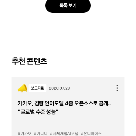
목록 보기
추천 콘텐츠
보도자료
2026.07.28
카카오, 경량 언어모델 4종 오픈소스로 공개...
“글로벌 수준 성능”
#카카오
#카나나
#자체개발AI모델
#온디바이스