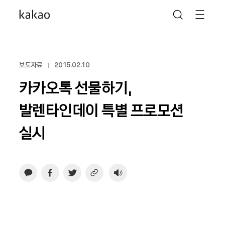
보도자료
2015.02.10
카카오톡 선물하기,
발렌타인데이 특별 프로모션
실시