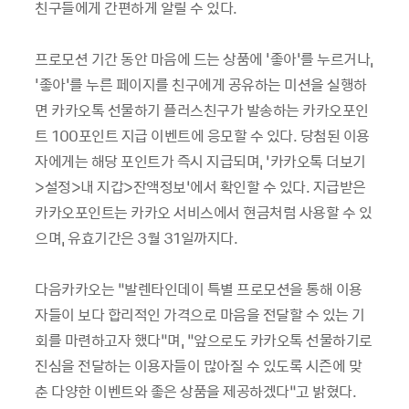
친구들에게 간편하게 알릴 수 있다.
프로모션 기간 동안 마음에 드는 상품에 '좋아'를 누르거나,
'좋아'를 누른 페이지를 친구에게 공유하는 미션을 실행하
면 카카오톡 선물하기 플러스친구가 발송하는 카카오포인
트 100포인트 지급 이벤트에 응모할 수 있다. 당첨된 이용
자에게는 해당 포인트가 즉시 지급되며, ‘카카오톡 더보기
>설정>내 지갑>잔액정보’에서 확인할 수 있다. 지급받은
카카오포인트는 카카오 서비스에서 현금처럼 사용할 수 있
으며, 유효기간은 3월 31일까지다.
다음카카오는 “발렌타인데이 특별 프로모션을 통해 이용
자들이 보다 합리적인 가격으로 마음을 전달할 수 있는 기
회를 마련하고자 했다”며, “앞으로도 카카오톡 선물하기로
진심을 전달하는 이용자들이 많아질 수 있도록 시즌에 맞
춘 다양한 이벤트와 좋은 상품을 제공하겠다”고 밝혔다.