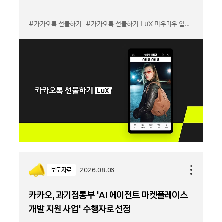
#카카오톡 선물하기
#카카오톡 선물하기 LuX 미우미우 입점
#선물하기
보도자료
2026.08.06
카카오, 과기정통부 ‘AI 에이전트 마켓플레이스
개발 지원 사업’ 수행자로 선정