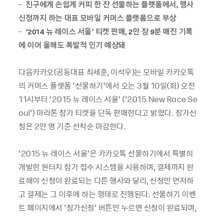
-
친구에게 손쉽게 커피 한 잔 선물하는 플랫폼에서
행사
,
신청까지 하는 대표 모바일 커머스 플랫폼으로 부상
-
뉴 레이스 서울
티켓 판매
만 장
분 매진 기록
‘2014
’
, 2
9
에 이어 올해도 폭발적 인기 예상돼
다음카카오
(
공동대표
최세훈
,
이석우
)
는 모바일 카카오톡
의 커머스 플랫폼
‘
선물하기
’
에서 오는
3
월
10
일
(
화
)
오전
11
시부터
‘2015
뉴 레이스 서울
’ (
‘2015 New Race Se
oul’)
마라톤 참가 티켓을 단독 판매한다고 밝혔다
.
참가신
청은
2
만 명 기준 선착순 마감한다
.
‘2015
뉴 레이스 서울
’
은
카카오톡 선물하기에서 특별히
개발한 원터치 참가 접수 시스템을 사용하며
,
결제까지 완
료해야 신청이 완료되는 다른 행사와 달리
,
신청만 먼저하
고 결제는 그 이후에 하는 형태로 진행된다
.
선물하기 이벤
트 페이지에서
‘
참가신청
’
버튼만 누르면 신청이 완료되며
,