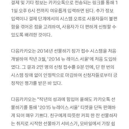
결제 및 기타 정보는 카카오톡으로 전송되는 링크를 통해
1
1
일 오후
6
시 전까지 여유롭게 입력하면 된다
.
추가 정보
입력이나 결제 단계에서의 시스템 오류로 사용자들이 불편
함을 겪어온 점을 고려하여
,
사용자가 더 편하게 신청할 수
있도록 배려한 것이다
.
다음카카오는
2014
년 선물하기 참가 접수 시스템을 처음
개발하여 작년
3
월
, ‘2014
뉴 레이스 서울
’
에 처음 도입하
였다
.
그 결과
2
만 명의 신청 접수를
9
분 만에
,
단 한 번의
시스템 장애 없이 안정적으로 마감하여 신청자들로부터 긍
정적인 평가를 받은 바 있다
.
다음카카오는
“
작년의 성과에 힘입어 올해도 카카오톡 선
물하기를 통해
‘2015
뉴레이스 서울
’
티켓을 단독 판매하
게 되어 매우 기쁘다
.
친구에게 따뜻한 커피 한 잔 선물하자
는 취지로 시작한 선물하기 서비스가
,
모바일에서 가장 쉽