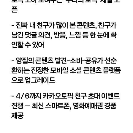
픈
- 진짜 내 친구가 많이 본 콘텐츠, 친구가
남긴 댓글 의견, 반응, 느낌 등 한 눈에 확
인할 수 있어
- 양질의 콘텐츠 발견-소비-공유가 선순
환하는 진정한 모바일 소셜 콘텐츠 플랫폼
으로 업그레이드
- 4/6까지 카카오토픽 친구 초대 이벤트
진행 – 최신 스마트폰, 영화예매권 경품
제공