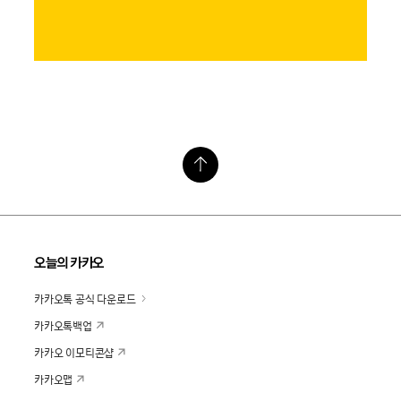
오늘의 카카오
카카오톡 공식 다운로드
카카오톡백업
카카오 이모티콘샵
카카오맵