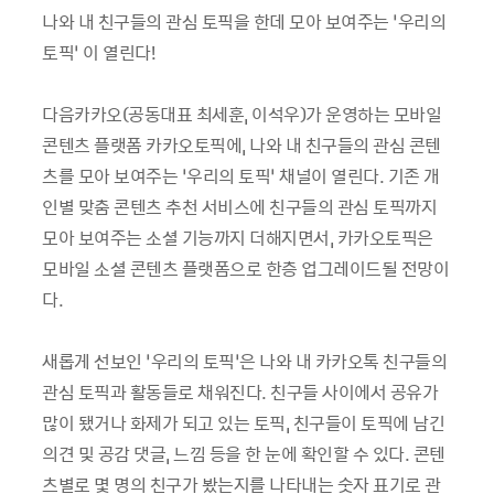
나와 내 친구들의 관심 토픽을 한데 모아 보여주는 ‘우리의
토픽’ 이 열린다!
다음카카오(공동대표 최세훈, 이석우)가 운영하는 모바일
콘텐츠 플랫폼 카카오토픽에, 나와 내 친구들의 관심 콘텐
츠를 모아 보여주는 ‘우리의 토픽’ 채널이 열린다. 기존 개
인별 맞춤 콘텐츠 추천 서비스에 친구들의 관심 토픽까지
모아 보여주는 소셜 기능까지 더해지면서, 카카오토픽은
모바일 소셜 콘텐츠 플랫폼으로 한층 업그레이드될 전망이
다.
새롭게 선보인 ‘우리의 토픽’은 나와 내 카카오톡 친구들의
관심 토픽과 활동들로 채워진다. 친구들 사이에서 공유가
많이 됐거나 화제가 되고 있는 토픽, 친구들이 토픽에 남긴
의견 및 공감 댓글, 느낌 등을 한 눈에 확인할 수 있다. 콘텐
츠별로 몇 명의 친구가 봤는지를 나타내는 숫자 표기로 관