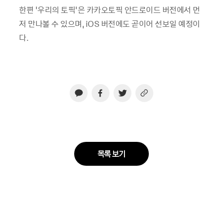
한편 ‘우리의 토픽’은 카카오토픽 안드로이드 버전에서 먼
저 만나볼 수 있으며, iOS 버전에도 곧이어 선보일 예정이
다.
목록 보기