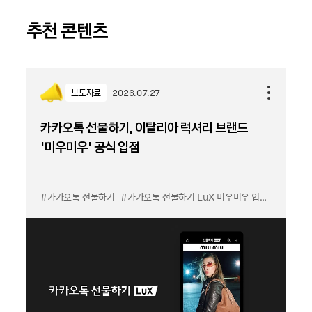
추천 콘텐츠
보도자료
2026.07.27
카카오톡 선물하기, 이탈리아 럭셔리 브랜드
'미우미우' 공식 입점
#카카오톡 선물하기
#카카오톡 선물하기 LuX 미우미우 입점
#선물하기