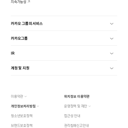
지속가능성
카카오 그룹의 서비스
카카오그룹
IR
계정 및 지원
이용약관
위치정보 이용약관
개인정보처리방침
운영정책 및 제안
청소년보호정책
접근성 안내
브랜드보호정책
권리침해신고안내