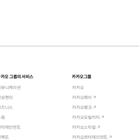
카카오 그룹의 서비스
카카오그룹
커뮤니케이션
카카오
일상편의
카카오페이
비즈니스
카카오뱅크
쇼핑
카카오모빌리티
엔터테인먼트
카카오스타일
임팩트
카카오엔터테인먼트