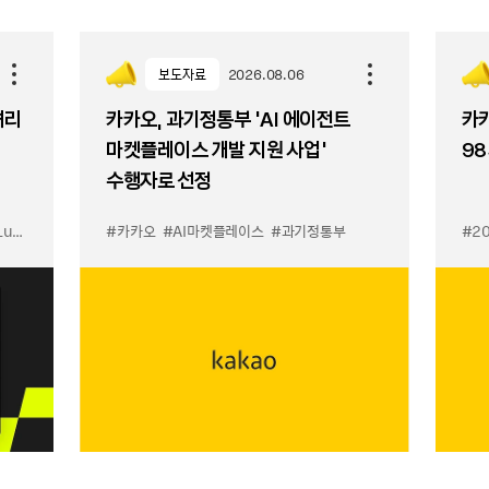
보도자료
2026.08.06
셔리
카카오, 과기정통부 ‘AI 에이전트
카카
마켓플레이스 개발 지원 사업’
98
수행자로 선정
입점
#카카오
#선물하기 LuX
#AI마켓플레이스
#선물하기 미우미우 입점
#과기정통부
#MiuMiu
#2