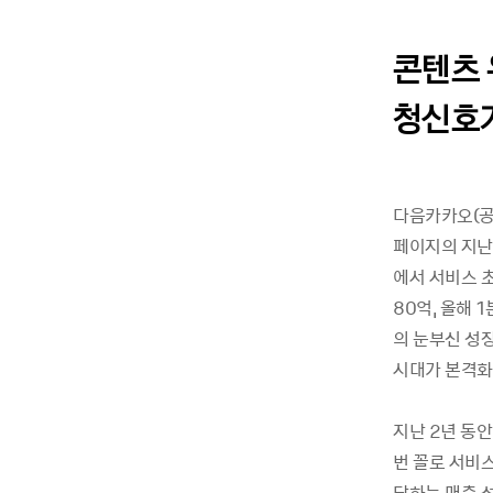
콘텐츠 
청신호가
다음카카오(공
페이지의 지난
에서 서비스 
80억, 올해
의 눈부신 성
시대가 본격화
지난 2년 동
번 꼴로 서비
달하는 매출 성