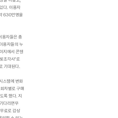
있다. 이용자
약 630만명을
 이용자들은 총
 이용자들의 누
페이지에서 콘텐
달빛조각사’로
로 기대된다.
 시스템에 변화
 회차별로 구매
도록 했다. 지
‘기다리면무
 무료로 감상
몰입할 수 있는