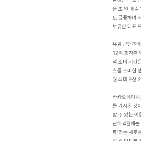
올 초 일 매출
도 급증하며 지
보유한 대표 
유료 콘텐츠에
12억 회차를 
적 소비 시간은
츠를 소비한 
월 최대 9천
카카오페이지가
를 가져온 것
할 수 있는 이
난해 4월에는
료’라는 새로
할 수 있도록 