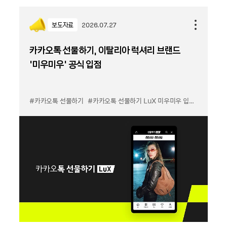
보도자료
2026.07.27
카카오톡 선물하기, 이탈리아 럭셔리 브랜드
'미우미우' 공식 입점
#카카오톡 선물하기
#카카오톡 선물하기 LuX 미우미우 입점
#선물하기