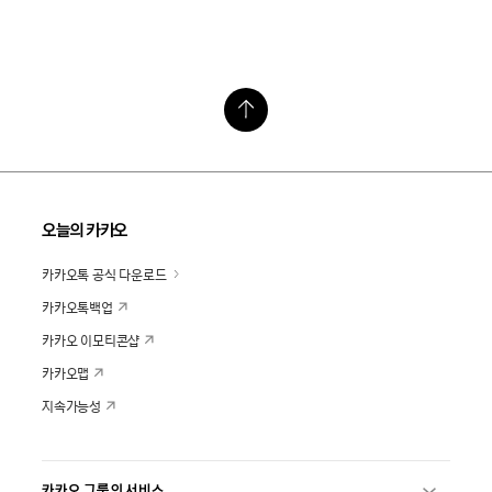
오늘의 카카오
카카오톡 공식 다운로드
카카오톡백업
카카오 이모티콘샵
카카오맵
지속가능성
카카오 그룹의 서비스