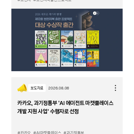
보도자료
2026.08.06
카카오, 과기정통부 ‘AI 에이전트 마켓플레이스
개발 지원 사업’ 수행자로 선정
#카카오
#AI마켓플레이스
#과기정통부