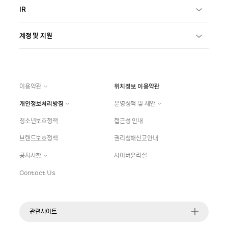
IR
계정 및 지원
이용약관
위치정보 이용약관
개인정보처리방침
운영정책 및 제안
청소년보호정책
접근성 안내
브랜드보호정책
권리침해신고안내
공지사항
사이버윤리실
Contact Us
관련사이트