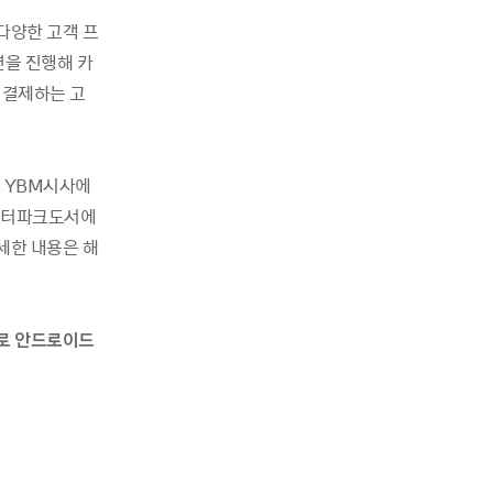
다양한 고객 프
션을 진행해 카
 결제하는 고
, YBM시사에
 인터파크도서에
세한 내용은 해
로 안드로이드