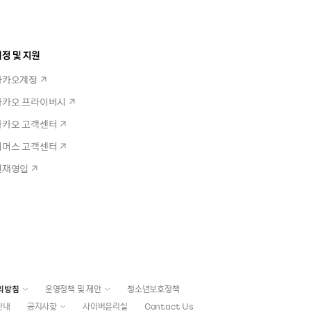
정 및 지원
카카오계정
카카오 프라이버시
카카오 고객센터
커머스 고객센터
인재영입
리방침
운영정책 및 제안
청소년보호정책
안내
공지사항
사이버윤리실
Contact Us