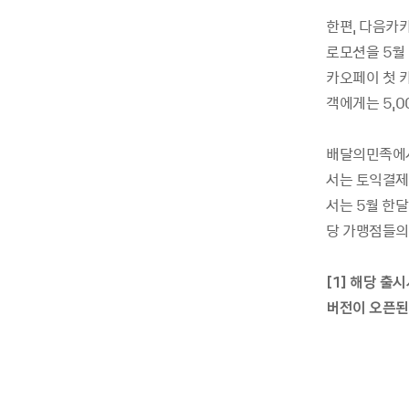
한편, 다음카
로모션을 5월
카오페이 첫 카
객에게는 5,0
배달의민족에서는
서는 토익결제
서는 5월 한달
당 가맹점들의
[1]
해당 출시
버전이 오픈된