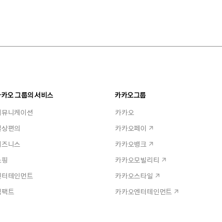
카카오 그룹의 서비스
카카오그룹
커뮤니케이션
카카오
일상편의
카카오페이
비즈니스
카카오뱅크
쇼핑
카카오모빌리티
엔터테인먼트
카카오스타일
임팩트
카카오엔터테인먼트