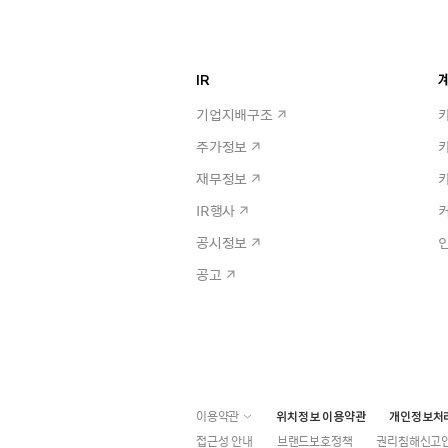
IR
계
기업지배구조
주가정보
재무정보
IR행사
공시정보
공고
이용약관
위치정보 이용약관
개인정보처
접근성 안내
브랜드보호정책
권리침해신고