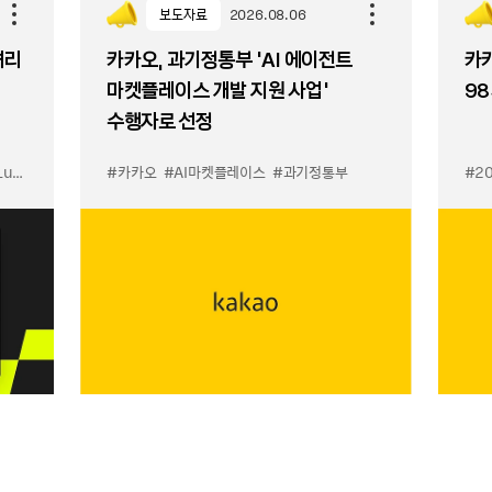
보도자료
2026.08.06
셔리
카카오, 과기정통부 ‘AI 에이전트
카카
마켓플레이스 개발 지원 사업’
98
수행자로 선정
입점
#카카오
#선물하기 LuX
#AI마켓플레이스
#선물하기 미우미우 입점
#과기정통부
#MiuMiu
#2