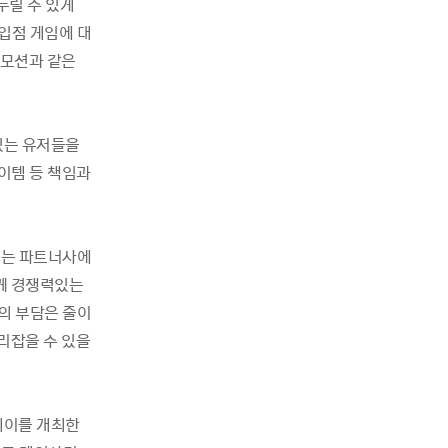
누릴 수 있게
입점 게임에 대
로모션과 같은
있는 유저들을
이템 등 책임과
치는 파트너사에
께 경쟁력있는
의 부담은 줄이
리잡을 수 있을
데이를 개최한