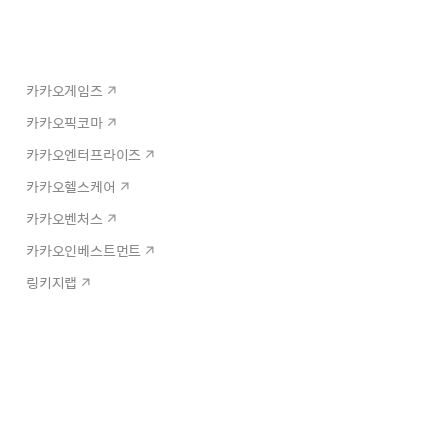
카카오게임즈
카카오픽코마
카카오엔터프라이즈
카카오헬스케어
카카오벤처스
카카오인베스트먼트
링키지랩