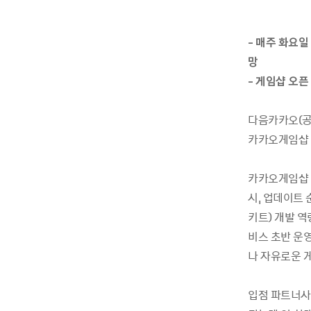
-
매주
화요일
망
-
게임샵 오픈
다음카카오
(
카카오게임샵 
카카오게임샵 
시
,
업데이트 
키트
)
개발 역
비스 초반 운
나 자유로운 
입점 파트너사