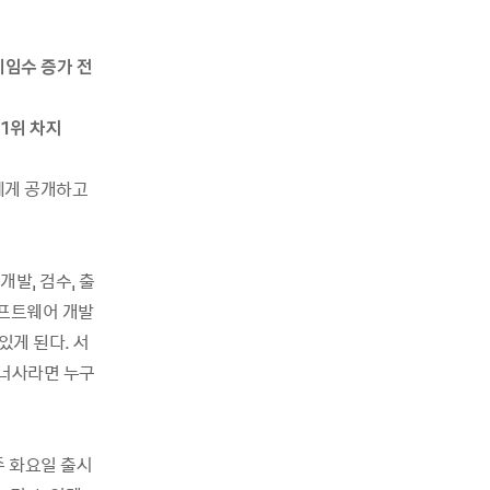
게임수
증가
전
1
위 차지
에게 공개하고
 개발
,
검수
,
출
프트웨어 개발
 있게 된다
.
서
트너사라면 누구
 화요일 출시