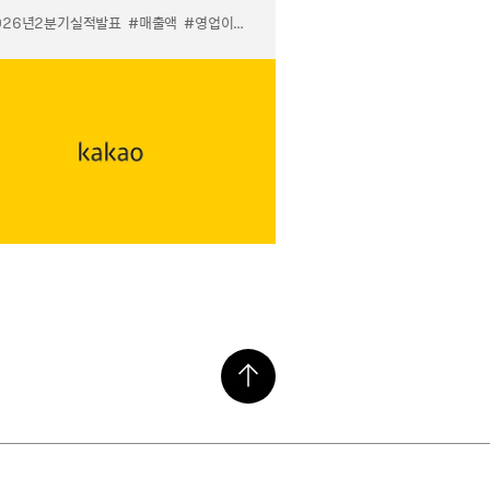
026년2분기실적발표
#매출액
#영업이익