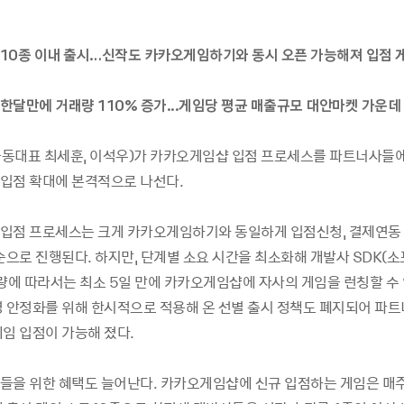
10
종
이내
출시
…
신작도
카카오게임하기와
동시
오픈
가능해져
입점
 한달만에 거래량
110%
증가
...
게임당 평균 매출규모 대안마켓 가운데
공동대표 최세훈
,
이석우
)
가 카카오게임샵 입점 프로세스를 파트너사들
입점 확대에 본격적으로 나선다
.
입점 프로세스는 크게 카카오게임하기와 동일하게 입점신청
,
결제연동
순으로 진행된다
.
하지만
,
단계별 소요 시간을 최소화해 개발사
SDK(
소
량에 따라서는 최소
5
일 만에 카카오게임샵에 자사의 게임을 런칭할 수
영 안정화를 위해 한시적으로 적용해 온 선별 출시 정책도 폐지되어 파
게임 입점이 가능해 졌다
.
들을 위한 혜택도 늘어난다
.
카카오게임샵에 신규 입점하는 게임은 매주