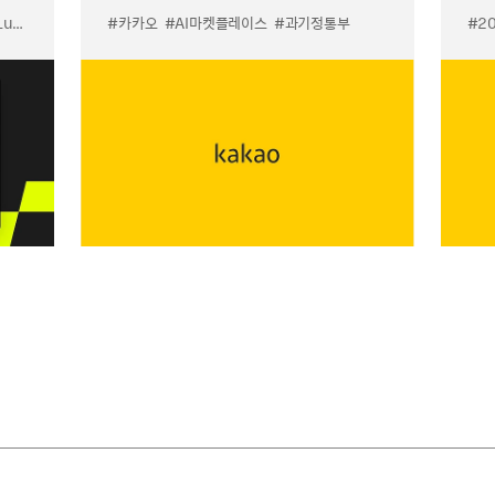
입점
#카카오
#선물하기 LuX
#AI마켓플레이스
#선물하기 미우미우 입점
#과기정통부
#MiuMiu
#2