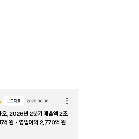
보도자료
2026.08.06
오, 2026년 2분기 매출액 2조
5억 원・영업이익 2,770억 원