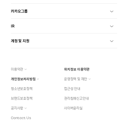
카카오그룹
IR
계정 및 지원
이용약관
위치정보 이용약관
개인정보처리방침
운영정책 및 제안
청소년보호정책
접근성 안내
브랜드보호정책
권리침해신고안내
공지사항
사이버윤리실
Contact Us