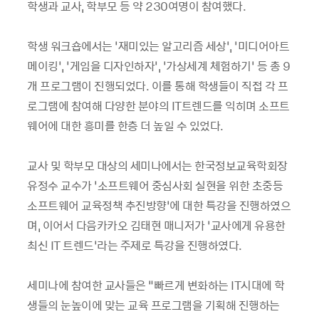
학생과 교사, 학부모 등 약 230여명이 참여했다.
학생 워크숍에서는
‘
재미있는 알고리즘 세상
’
,
‘
미디어아트
메이킹
’
,
‘
게임을 디자인하자
’
,
‘
가상세계 체험하기
’
등 총 9
개 프로그램이 진행되었다. 이를 통해 학생들이 직접 각 프
로그램에 참여해 다양한 분야의 IT트렌드를 익히며 소프트
웨어에 대한 흥미를 한층 더 높일 수 있었다.
교사 및 학부모 대상의 세미나에서는 한국정보교육학회장
유정수 교수가
‘
소프트웨어 중심사회 실현을 위한 초중등
소프트웨어 교육정책 추진방향
’
에 대한 특강을 진행하였으
며, 이어서 다음카카오 김태현 매니저가
‘
교사에게 유용한
최신 IT 트렌드
’
라는 주제로 특강을 진행하였다.
세미나에 참여한 교사들은
“
빠르게 변화하는 IT시대에 학
생들의 눈높이에 맞는 교육 프로그램을 기획해 진행하는