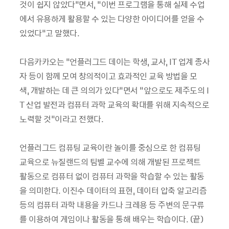
것이 쉽지 않았다
”
면서,
“
이번 프로그램을 통해 실제 수업
에서 유용하게 활용할 수 있는 다양한 아이디어를 얻을 수
있었다
”
고 말했다.
다음카카오는
“
언플러그드 데이는 학생, 교사, IT 업계 종사
자 등이 함께 모여 창의적이고 효과적인 교육 방법을 모
색, 개발하는 데 큰 의의가 있다
”
면서
“
앞으로도 제주도의 I
T 산업 발전과 컴퓨터 과학 교육의 확대를 위해 지속적으로
노력할 것
”
이라고 전했다.
언플러그드 컴퓨팅 교육이란 놀이를 중심으로 한 컴퓨팅
교육으로 뉴질랜드의 팀벨 교수에 의해 개발된 프로젝트
활동으로 컴퓨터 없이 컴퓨터 과학을 학습할 수 있는 활동
을 의미한다. 이진수 데이터의 표현, 데이터 압축 알고리즘
등의 컴퓨터 과학 내용을 카드나 크레용 등 주변의 문구류
를 이용하여 게임이나 활동을 통해 배우는 학습이다. (끝)