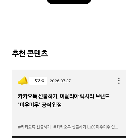
추천 콘텐츠
보도자료
2026.07.27
카카오톡 선물하기, 이탈리아 럭셔리 브랜드
'미우미우' 공식 입점
#카카오톡 선물하기
#카카오톡 선물하기 LuX 미우미우 입점
#선물하기