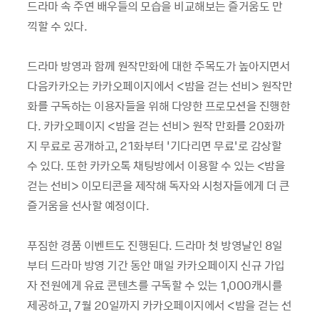
드라마 속 주연 배우들의 모습을 비교해보는 즐거움도 만
끽할 수 있다
.
드라마 방영과 함께 원작만화에 대한 주목도가 높아지면서
다음카카오는 카카오페이지에서
<
밤을 걷는 선비
>
원작만
화를 구독하는 이용자들을 위해 다양한 프로모션을 진행한
다
.
카카오페이지
<
밤을 걷는 선비
>
원작 만화를
20
화까
지 무료로 공개하고
, 21
화부터
‘
기다리면 무료
’
로 감상할
수 있다
.
또한 카카오톡 채팅방에서 이용할 수 있는
<
밤을
걷는 선비
>
이모티콘을 제작해 독자와 시청자들에게 더 큰
즐거움을 선사할 예정이다
.
푸짐한 경품 이벤트도 진행된다
.
드라마 첫 방영날인
8
일
부터 드라마 방영 기간 동안 매일 카카오페이지 신규 가입
자 전원에게 유료 콘텐츠를 구독할 수 있는
1,000
캐시를
제공하고
, 7
월
20
일까지 카카오페이지에서
<
밤을 걷는 선