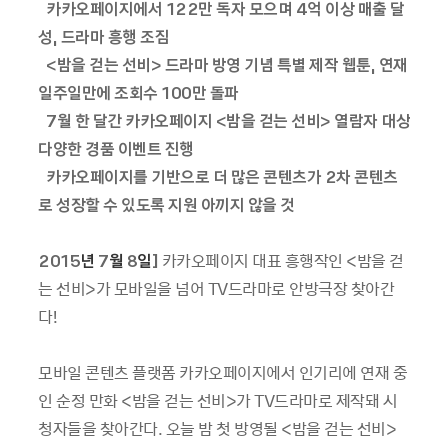
-
카카오페이지에서
122
만 독자 모으며
4
억 이상 매출 달
성
,
드라마 흥행 조짐
-
<
밤을 걷는 선비
>
드라마 방영 기념 특별 제작 웹툰
,
연재
일주일만에 조회수
100
만 돌파
-
7
월 한 달간 카카오페이지
<
밤을 걷는 선비
>
열람자 대상
다양한 경품 이벤트 진행
-
카카오페이지를 기반으로 더 많은 콘텐츠가
2
차 콘텐츠
로 성장할 수 있도록 지원 아끼지 않을 것
2015
년
7
월
8
일
]
카카오페이지 대표 흥행작인
<
밤을 걷
는 선비
>
가 모바일을 넘어
TV
드라마로 안방극장 찾아간
다
!
모바일 콘텐츠 플랫폼 카카오페이지에서 인기리에 연재 중
인 순정 만화
<
밤을 걷는 선비
>
가
TV
드라마로 제작돼 시
청자들을 찾아간다
.
오늘 밤 첫 방영될
<
밤을 걷는 선비
>