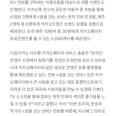
비
>
만화를 구독하는 이용자들을 대상으로 경품 이벤트도
진행한다
.
카카오톡 친구와 공유한 이용자 중 추첨을 통해
선정된
3
명에게
<
밤을 걷는 선비
>
원작 만화 전권을
,
매주
2
명씩 총
6
명에게 카카오프렌즈 브랜드 상품을 경품으로
제공한다
.
또한 매주
10
명씩 총
30
명에게 카카오페이지
유료콘텐츠를 볼 수 있는
5,000
캐시를 제공한다
.
다음카카오 이두행 카카오페이지 서비스 총괄은
“
온라인
콘텐츠 시장에서 침체기를 겪었던 순정만화 장르가 모바일
시대 카카오페이지와 같은 새로운 콘텐츠 유통 플랫폼을
통해 재조명받고 있다
.
만화
<
밤을 걷는 선비
>
또한 카카
오페이지에서 큰 사랑을 받고 있는 대표 흥행작으로써 드
라마로 더 많은 독자와 시청자들을 만날 수 있게돼 기쁘다
.
TV
스크린을 통해 접하는 원작 만화의 색다른 즐거움을 느
낄 수 있을 것
”
이라고 말했다
.
이어
“
이번 조주희
,
한승희
작가의
<
밤을 걷는 선비
>
만화를 비롯해
,
지난해 드라마로