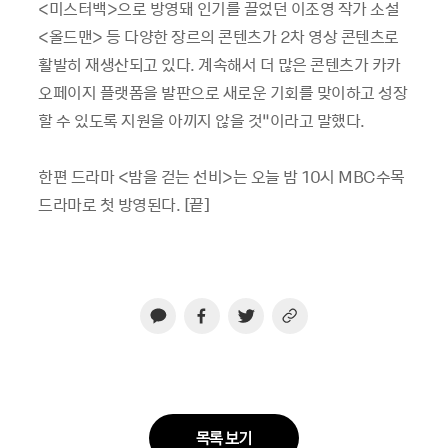
<
미스터백
>
으로 방영돼 인기를 끌었던 이조영 작가 소설
<
올드맨
>
등 다양한 장르의 콘텐츠가
2
차 영상 콘텐츠로
활발히 재생산되고 있다
.
계속해서 더 많은 콘텐츠가 카카
오페이지 플랫폼을 발판으로 새로운 기회를 맞이하고 성장
할 수 있도록 지원을 아끼지 않을 것
”
이라고 말했다
.
한편 드라마
<
밤을 걷는 선비
>
는 오늘 밤
10
시
MBC
수목
드라마로 첫 방영된다
. [
끝
]
목록 보기