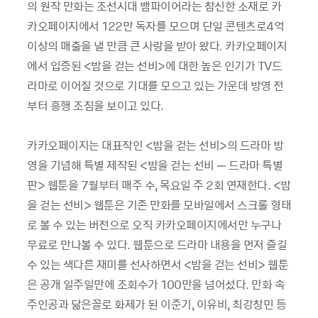
의 원작 만화는 조선시대 뱀파이어라는 참신한 소재로 카
카오페이지에서
122
만 독자를 모으며 단일 콘텐츠로
4
억
이상의 매출을 낼 만큼 큰 사랑을 받아 왔다
.
카카오페이지
에서 입증된
<
밤을 걷는 선비
>
에 대한 높은 인기가
TV
드
라마로 이어질 것으로 기대를 모으고 있는 가운데 방영 전
부터 흥행 조짐을 보이고 있다
.
카카오페이지는 대표작인
<
밤을 걷는 선비
>
의 드라마 방
영을 기념해 특별 제작된
<
밤을 걷는 선비
–
드라마 특별
판
>
웹툰을
7
월부터 매주 수
,
목요일 주
2
회 연재한다
. <
밤
을 걷는 선비
>
웹툰은 기존 만화를 모바일에서 스크롤 형태
로 볼 수 있는 버전으로 오직 카카오페이지에서만 누구나
무료로 만나볼 수 있다
.
웹툰으로 드라마 내용을 먼저 즐길
수 있는 색다른 재미를 선사하면서
<
밤을 걷는 선비
>
웹툰
은 공개 일주일만에 조회수가
100
만을 넘어섰다
.
만화 속
주인공과 닮은꼴로 화제가 된 이준기
,
이유비
,
최강창민 등