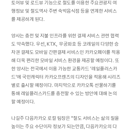
토어뷰 및 로드뷰 기능으로 철도를 이용한 주요관광지 여
행정보 및 철도역사 주변 숙박
음식점 등을 연계한 서비스
를 제공하게 된다
.
양사는 충전 및 지불 인프라를 위한 결제 서비스 관련 협력
도 약속했다
.
우선
, KTX,
무궁화호 등 코레일의 다양한 승
차권 결제도 모바일 간편결제 서비스인 카카오페이를 적용
해 더욱 편리한 모바일 서비스 환경을 제공할 예정이다
.
또
한 양사는 전국에서 이용 가능한 교통카드
‘
레일플러스카
드
’
에 국민캐릭터 카카오프렌즈의 디자인을 적용해 시리즈
별로 출시할 예정이다
.
마지막으로 카카오톡 선물하기를
통해 레일플러스카드를 충전할 수 있는 방안에 대해 논의
할 예정이다
.
나길주 다음카카오 로컬 팀장은
“
철도 서비스는 삶의 질을
높이는 주요 수단이자 정보가 되는만큼
,
다음카카오의 다