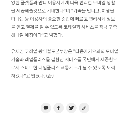
양한 플랫폼과 만나 이용자에게 더욱 편리한 모바일 생활
을 제공해줄것으로 기대한다
”
며
“
가족을 만나고
,
여행을
떠나는 등 이용자의 중요한 순간에 빠르고 편리하게 정보
를 얻고 결제를 할 수 있도록 코레일과 서비스를 적극 구축
해나갈 예정이다
”
고 밝혔다
.
유재영 코레일 광역철도본부장은
“
다음카카오와의 모바일
기술과 레일플러스를 결합한 서비스를 국민에게 제공함으
로서 스마트한 레일플러스 교통카드가 될 수 있도록 노력
하겠다
”
고 밝혔다
. (
끝
)