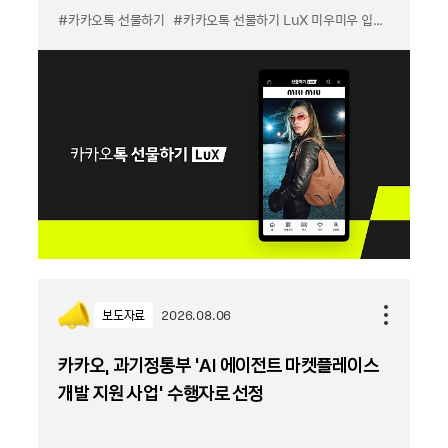
#카카오톡 선물하기
#카카오톡 선물하기 LuX 미우미우 입점
#선물하기
보도자료
2026.08.06
카카오, 과기정통부 ‘AI 에이전트 마켓플레이스
개발 지원 사업’ 수행자로 선정