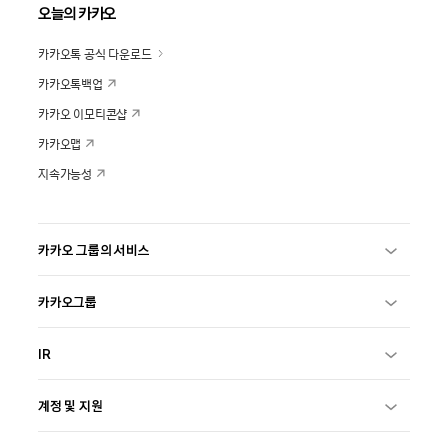
오늘의 카카오
카카오톡 공식 다운로드
카카오톡백업
카카오 이모티콘샵
카카오맵
지속가능성
카카오 그룹의 서비스
카카오그룹
IR
계정 및 지원