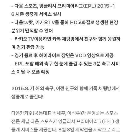
-
다음 스포츠
,
잉글리시 프리미어리그
(EPL) 2015~1
6
시즌 생중계 서비스 실시
-
다음
tv
팟
,
카카오
TV
를 통해
HD
고화질로 생생한 현장
분위기 만끽할 수 있어
-
카카오
TV
이용하면 카톡 채팅방에서 친구와 함께 응원하
며 경기 관람 가능
-
경기 종료 후 하이라이트 장면은
VOD
영상으로 제공
-
EPL
포함 해외 축구 한 눈에 즐길 수 있는
3
분 축구 서비
스 이달 내 오픈 예정
2015.8.7]
해외 축구
,
이젠 친구와 함께 카톡 채팅방에서
생중계로 즐긴다
!
다음카카오
(
공동대표 최세훈
,
이석우
)
가 운영하는 스포츠
전문 채널 다음 스포츠가 잉글리시 프리미어리그
(EPL)
생
중계 서비스를 제공한다
. 8
월
8
일 개막전을 시작으로 리그