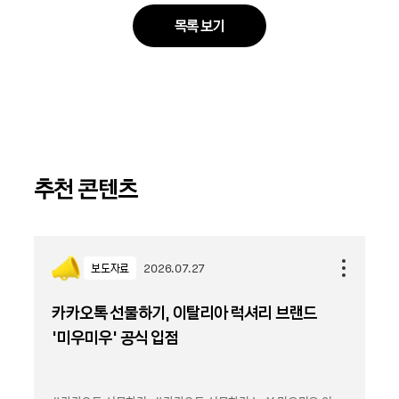
목록 보기
추천 콘텐츠
보도자료
2026.07.27
카카오톡 선물하기, 이탈리아 럭셔리 브랜드
'미우미우' 공식 입점