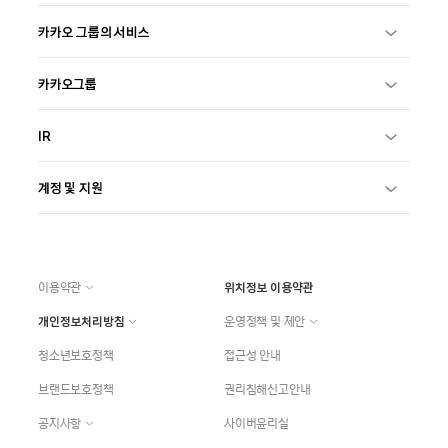
카카오 그룹의 서비스
카카오그룹
IR
계정 및 지원
이용약관
위치정보 이용약관
개인정보처리방침
운영정책 및 제안
청소년보호정책
접근성 안내
브랜드보호정책
권리침해신고안내
공지사항
사이버윤리실