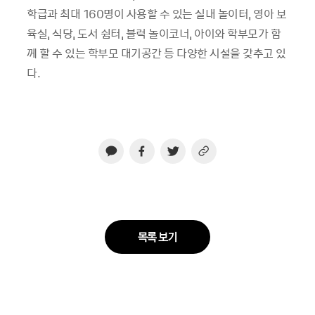
학급과 최대
160
명이 사용할 수 있는 실내 놀이터
,
영아 보
육실
,
식당
,
도서 쉼터
,
블럭 놀이코너
,
아이와 학부모가 함
께 할 수 있는 학부모 대기공간 등 다양한 시설을 갖추고 있
다
.
목록 보기