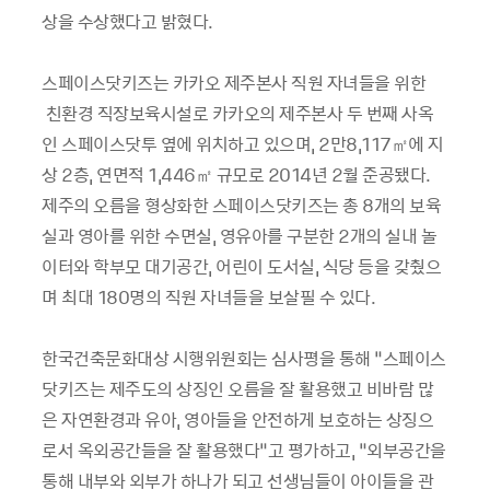
상을 수상했다고 밝혔다
.
스페이스닷키즈는 카카오 제주본사 직원 자녀들을 위한
친환경 직장보육시설로 카카오의 제주본사 두 번째 사옥
인 스페이스닷투 옆에 위치하고 있으며
, 2
만
8,117
㎡에 지
상
2
층
,
연면적
1,446
㎡ 규모로
2014
년
2
월 준공됐다
.
제주의 오름을 형상화한 스페이스닷키즈는 총
8
개의 보육
실과 영아를 위한 수면실
,
영유아를 구분한
2
개의 실내 놀
이터와 학부모 대기공간
,
어린이 도서실
,
식당 등을 갖췄으
며 최대
180
명의 직원 자녀들을 보살필 수 있다
.
한국건축문화대상 시행위원회는 심사평을 통해
“
스페이스
닷키즈는 제주도의 상징인 오름을 잘 활용했고 비바람 많
은 자연환경과 유아
,
영아들을 안전하게 보호하는 상징으
로서 옥외공간들을 잘 활용했다
”
고 평가하고
, “
외부공간을
통해 내부와 외부가 하나가 되고 선생님들이 아이들을 관