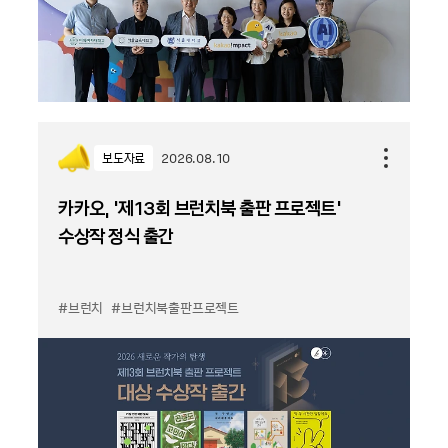
보도자료
2026.08.10
카카오, '제13회 브런치북 출판 프로젝트'
수상작 정식 출간
#브런치
#브런치북출판프로젝트