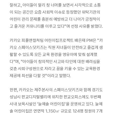
찰하고
,
아이들이 멀리 창 너머를 보면서 시각적으로 소통
이 되는 공간은 요즘 사회적 이슈로 등장했던 위탁기관의
어린이 관리 문제를 충분히 예방하고 더 나아가 긍정적이
고 즐거운 커뮤니티를 이루고 있다
”
며 선정 사유를 밝혔다
.
카카오 피플앤컬쳐팀 어린이집프로젝트 배은재
PM
은
“카
카오 스페이스닷키즈는 직원 자녀들이 안전하고 즐겁게 생
활할 수 있도록 모든 교육 환경을 영유아에 맞춰 설계했
다”며
,
“아이들이 창의적인 사고와 타인에 대한 배려심을
갖춘 사회구성원으로 자라고 꿈을 키울 수 있는 교육환경
제공에 최선을 다할 것“이라고 말했다
.
한편
,
카카오는 제주본사의 스페이스닷키즈와 함께 경기도
성남시 판교디지털밸리에 위치한 판교오피스에도 두번째
사내 보육시설인 ‘늘예솔 어린이집’을 운영하고 있다
.
늘예
솔 어린이집은 연면적
1,150
㎡
규모로
124
명 정원의
7
개