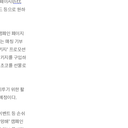
 페이지
(
htt
드 등으로 원하
캠페인 페이지
는 매칭 기부
키지
’
프로모션
패키지를 구입하
0
초코를 선물로
이루기 위한 활
 예정이다
.
이벤트 등 손쉬
희망해
’
캠페인