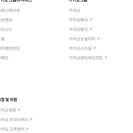
커뮤니케이션
카카오
일상편의
카카오페이
비즈니스
카카오뱅크
쇼핑
카카오모빌리티
엔터테인먼트
카카오스타일
임팩트
카카오엔터테인먼트
정 및 지원
카카오계정
카카오 프라이버시
카카오 고객센터