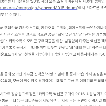
희망하는 네티즌들은
‘2015
세상 모든 소원이 이뤄지길 희망해
'
캠페인
daum.net/campaign/yearend2015.daum
)
에서 스마트폰
,
카
기부할 수 있다
.
해 캠페인을 카카오스토리
,
카카오톡
,
트위터
,
페이스북에 공유하거나 
년 자신의 소원을 댓글로 적으면 공유
1
회와 댓글
1
개당
1
천원을 기부하
행한다
.
카카오톡 이모티콘 구매자들을 위한
‘
남김없이 다주는 액션콘 패
카카오톡 이용자가
‘
그대를 위한 따뜻한 인삿말
’
과
‘
해피 윈터
’
액션콘 
다운로드
1
회 당
1
천원을 기부
(
최대
1
억원 기부
)
하고 이용자에게는
15
을 통해 모아진 기부금 전액은
‘
사랑의 열매
’
를 통해 아홉 가지 소원을 
사용되며
,
모금에 참여한 이용자에게는 메일로 모금 후 이야기를 전달할
치파트 강승원 파트장은
“
카카오톡 액션콘 구매와
2016
소원 남기기 
을 통해 보다 많은 네티즌들이 자발적으로
‘
세상 모든 소원이 이뤄지길 