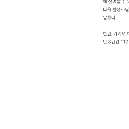
에 참여할 수
더욱 활성화될
말했다
.
한편
,
카카오 
난
8
년간
110