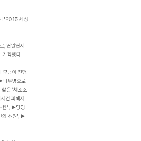
해
‘2015
세상
으로
,
연말연시
로 기획됐다
.
지 모금이 진행
 ▶
피부병으로
 찾은
‘
체조소
예사건 피해자
소원
’ , ▶
당당
민의 소원
’, ▶