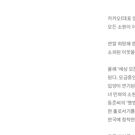
카카오
(
대표 
모든 소원이 
연말 희망해 
소외된 이웃을
올해
‘
세상 모
된다
.
모금중인
입양이 연기
녀 민하의 소
동준씨의
‘
평범
한 홀로서기를
한국에 정착