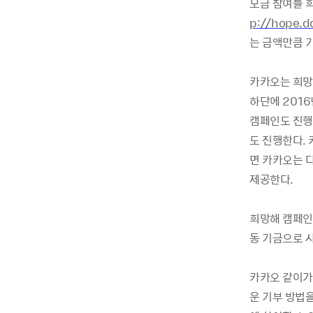
모금 참여를 
p://hope.
는 금액만큼 
카카오는 희망
하단에
2016
캠페인도 진
도 진행한다
.
면 카카오는 
제공한다
.
희망해 캠페인
동 기금으로 
카카오 같이가
운 기부 방법