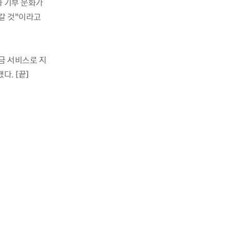
 기부 문화가
갈 것
”
이라고
금 서비스로 지
했다
. [
끝
]