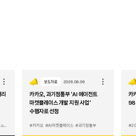
보도자료
2026.08.06
셔리
카카오, 과기정통부 ‘AI 에이전트
카카
마켓플레이스 개발 지원 사업’
98
수행자로 선정
입점
#카카오
#선물하기 LuX
#AI마켓플레이스
#선물하기 미우미우 입점
#과기정통부
#MiuMiu
#2