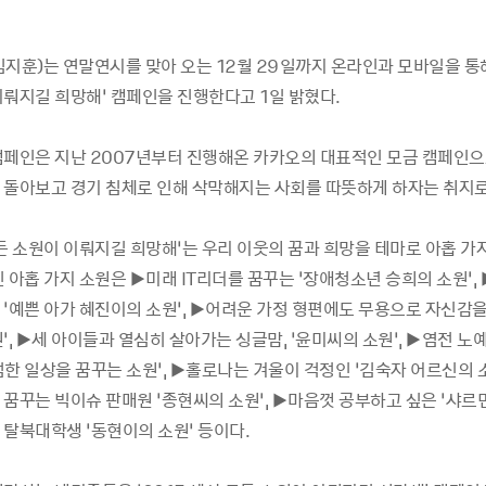
임지훈
)
는 연말연시를 맞아 오는
12
월
29
일까지 온라인과 모바일을 통
이뤄지길 희망해
’
캠페인을 진행한다고
1
일 밝혔다
.
캠페인은 지난
2007
년부터 진행해온 카카오의 대표적인 모금 캠페인
 돌아보고 경기 침체로 인해 삭막해지는 사회를 따뜻하게 하자는 취지
든 소원이 이뤄지길 희망해
’
는 우리 이웃의 꿈과 희망을 테마로 아홉 가
 아홉 가지 소원은
▶
미래
IT
리더를 꿈꾸는
‘
장애청소년 승희의 소원
’,
된
‘
예쁜 아가 혜진이의 소원
’, ▶
어려운 가정 형편에도 무용으로 자신감을
원
’, ▶
세 아이들과 열심히 살아가는 싱글맘
, ‘
윤미씨의 소원
’, ▶
염전 노
한 일상을 꿈꾸는 소원
’, ▶
홀로나는 겨울이 걱정인
‘
김숙자 어르신의 
 꿈꾸는 빅이슈 판매원
‘
종현씨의 소원
’, ▶
마음껏 공부하고 싶은
‘
샤르
한 탈북대학생
‘
동현이의 소원
’
등이다
.