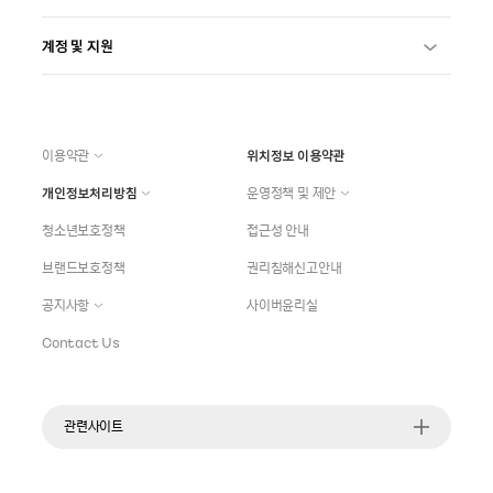
계정 및 지원
이용약관
위치정보 이용약관
개인정보처리방침
운영정책 및 제안
청소년보호정책
접근성 안내
브랜드보호정책
권리침해신고안내
공지사항
사이버윤리실
Contact Us
관련사이트