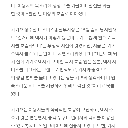
다
.
이용자의 목소리에 항상 귀를 기울이며 발전을 거듭
한 것이
5
천만 번
이상의
호출로
이어졌다
.
카카오 정주환 비즈니스총괄부사장은
“3
월 출시 당시만해
도
‘
길거리에 택시가 이렇게 많은데 누가 귀찮게 앱으로 택
시를 호출하느냐
’
는 부정적 시선이 많았지만
,
지금은
‘
카카
오택시 불러
’
라는 말이 더 자연스러워졌다
”
며
“1
년도 채 되
기 전에 카카오택시가 모바일 택시 호출 앱은 물론
,
택시 서
비스를 대표하는 브랜드로 인식되고
,
기사와 승객 모두
의 생활 편의를 높이고 있다는 점을 기쁘게 생각하며 더 만
족스러운 서비스를 제공하기 위해 노력할 것
”
이라고 덧붙
였다
.
카카오는 이용자들의 적극적인 호응에 보답하고
,
택시 수
요가 많은 연말연시
,
승객 누구나 편리하게 택시를 이용할
수 있도록 서비스 업그레이드에 집중하고 있다
.
또한
,
기사