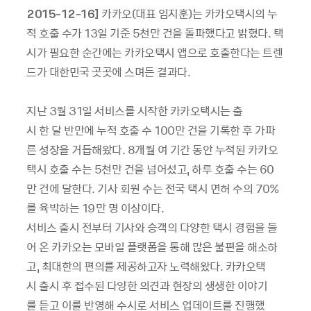
2015-12-16]
카카오
(
대표 임지훈
)
는 카카오택시의 누
적 호출 수가
13
일 기준
5
천만 건을 돌파했다고 밝혔다
.
택
시가 필요한 순간에는 카카오택시 앱으로 호출한다는 트렌
드가 대한민국 곳곳에 스며든 결과다
.
지난
3
월
31
일 서비스를 시작한 카카오택시는 출
시 한 달 반만에 누적 호출 수
100
만 건을 기록한 후 가파
른 성장을 거듭해왔다
. 8
개월 여 기간 동안 누적된 카카오
택시 호출 수는
5
천만 건을 넘어섰고
,
하루 호출 수는
60
만 건에 달한다
.
기사 회원 수는 전국 택시 면허 수의
70%
를 육박하는
19
만 명 이상이다
.
서비스 출시 전부터 기사와 승객의 다양한 택시 경험을 들
어 온 카카오는 모바일 플랫폼을 통해 많은 불편을 해소하
고
,
최대한의 편의를 제공하고자 노력해왔다
.
카카오택
시 출시 후 접수된 다양한 의견과 현장의 생생한 이야기
를 듣고 이를 반영해 수시로 서비스 업데이트를 진행했