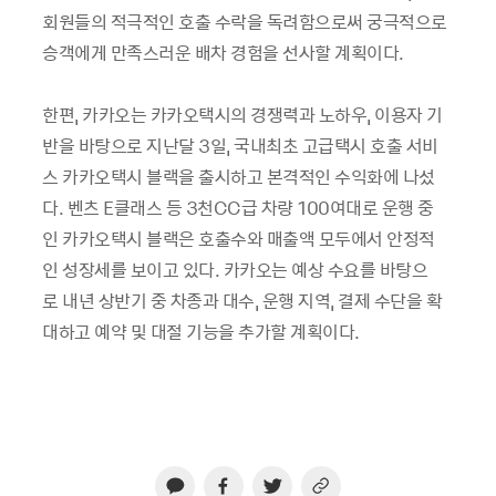
회원들의 적극적인 호출 수락을 독려함으로써 궁극적으로
승객에게 만족스러운 배차 경험을 선사할 계획이다
.
한편
,
카카오는 카카오택시의 경쟁력과 노하우
,
이용자 기
반을 바탕으로 지난달
3
일
,
국내최초 고급택시 호출 서비
스 카카오택시 블랙을 출시하고 본격적인 수익화에 나섰
다
.
벤츠
E
클래스 등
3
천
CC
급 차량
100
여대로 운행 중
인 카카오택시 블랙은 호출수와 매출액 모두에서 안정적
인 성장세를 보이고 있다
.
카카오는 예상 수요를 바탕으
로 내년 상반기 중 차종과 대수
,
운행 지역
,
결제 수단을 확
대하고 예약 및 대절 기능을 추가할 계획이다
.