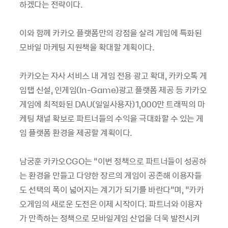
하겠다는 전략이다
.
이와 함께 카카오 플랫폼만의 강점을 살려 게임에 특화된
모바일 마케팅 지원책을 확대할 계획이다
.
카카오는 자사 서비스 내 게임 전용 광고 확대
,
카카오톡 게
임탭 신설
,
인게임
(In-Game)
광고 플랫폼 제공 등 카카오
게임에 최적화된
DAU(
일일사용자
)1,000
만 트래픽의 마
케팅 채널 확보로 파트너들의 수익을 극대화할 수 있는 게
임 플랫폼 환경을 제공할 계획이다
.
남궁훈 카카오
CGO
는
“
이번 정책으로 파트너들이 성공하
는 환경을 만들고 다양한 장르의 게임이 공존해 이용자들
도 선택의 폭이 넓어지는 계기가 되기를 바란다
”
며
, “
카카
오게임의 새로운 도전은 이제 시작이다
.
파트너와 이용자
가 만족하는 정책으로 모바일게임 산업을 더욱 발전시켜