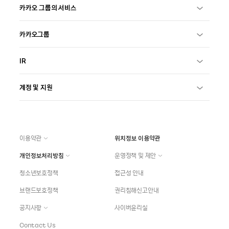
카카오 그룹의 서비스
카카오그룹
IR
계정 및 지원
이용약관
위치정보 이용약관
개인정보처리방침
운영정책 및 제안
청소년보호정책
접근성 안내
브랜드보호정책
권리침해신고안내
공지사항
사이버윤리실
Contact Us