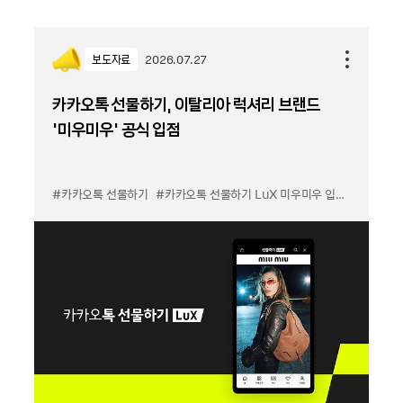
보도자료
2026.07.27
카카오톡 선물하기, 이탈리아 럭셔리 브랜드
'미우미우' 공식 입점
#카카오톡 선물하기
#카카오톡 선물하기 LuX 미우미우 입점
#선물하기