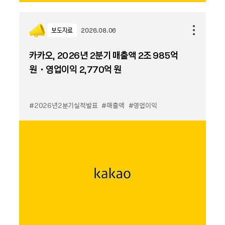
보도자료
2026.08.06
카카오, 2026년 2분기 매출액 2조 985억
원・영업이익 2,770억 원
#2026년2분기실적발표
#매출액
#영업이익