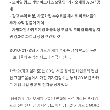
-
모바일 광고 기반 비즈니스 모델인
‘
카카오게임
AD+’
공
개
- 광고 수익 배분
,
차등화된 수수료율 제시로 파트너들의
추가 수익 창출에 기여
- 차별화된 카카오게임 퍼블리싱 모델 및 모바일 마케팅 지
원 강화로 파트너 성장 견인할 것
2016-01-28]
카카오가
게임
플랫폼 정책 변화를 통해
파트너
들의 수익성 제고에 적극 나선다
.
카카오
(
대표 임지훈
)
는
28
일
,
서울
광화문
나인트리
컨벤
션
그랜드볼룸에서 가진 기자간담회를 통해
2016
년
카카
오
게임 사업
방향
및 전략을 공개했다
.
‘
함께해요 카카오게임
, 2016
변화와 도전
’
이라는 행사명
으로 진행된 이날 기자간담회에서 남궁훈 카카오
CGO(C