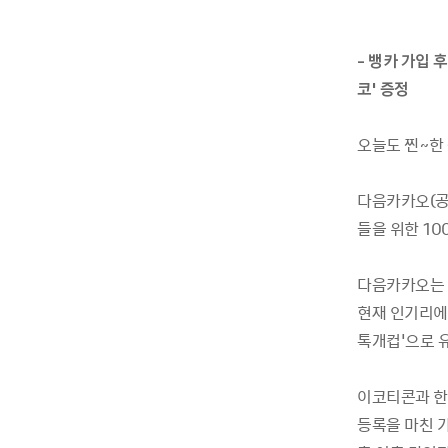
- 뱅카 가입 
코' 증정
오늘도 찐~한
다음카카오(공
들을 위한 10
다음카카오는 
현재 인기리에
톡개컵'으로 유
이코티콘과 한
등록을 마친 가