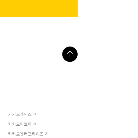
카카오게임즈
카카오픽코마
카카오엔터프라이즈