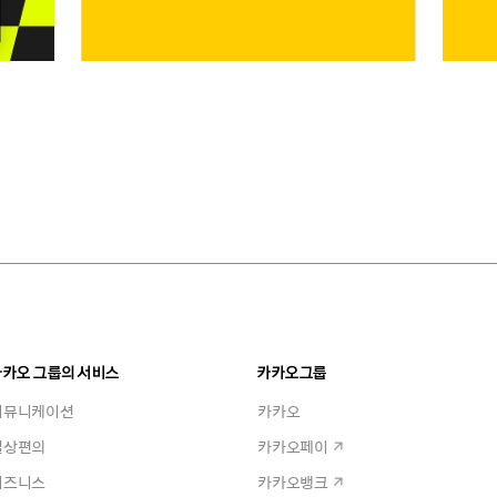
카카오 그룹의 서비스
카카오그룹
커뮤니케이션
카카오
일상편의
카카오페이
비즈니스
카카오뱅크