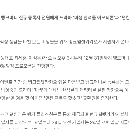
후 뱅크머니 신규 등록자 전원에게 드라마 '미생 한석률 이모티콘'과 '던
 직장 생활을 마친 모든 미생들을 위해 뱅크월렛카카오가 시원하게 쏜다
동대표 최세훈, 이석우)가 오늘 오후 3시부터 12월 31일까지 뱅크머
0% 당첨 프로모션을 진행한다.
이벤트 기간 중 뱅크월렛카카오 앱을 다운받고 뱅크머니를 등록하는 
 방영중인 드라마 '미생'의 대세남 한석률의 캐릭터를 살린 카카오톡 이
명한 올 겨울 핫 아이템 '던킨 프로도 핫초코' 교환권을 증정한다.
초코 교환권은 뱅카 플러스친구를 통해 제공되며 뱅크월렛카카오 설치
입자를 대상으로 19일부터 24일 오전 가입자는 24일 오후 일괄 지급