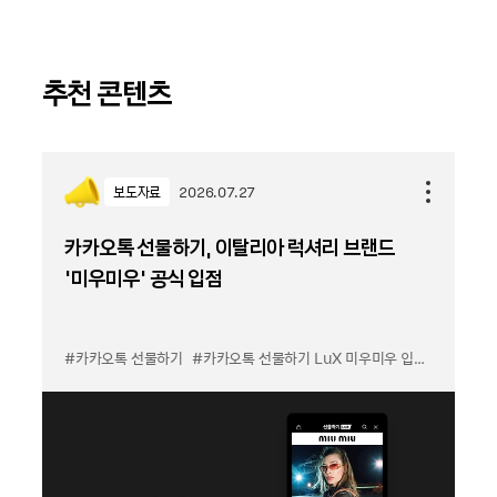
추천 콘텐츠
보도자료
2026.07.27
카카오톡 선물하기, 이탈리아 럭셔리 브랜드
'미우미우' 공식 입점
#카카오톡 선물하기
#카카오톡 선물하기 LuX 미우미우 입점
#선물하기