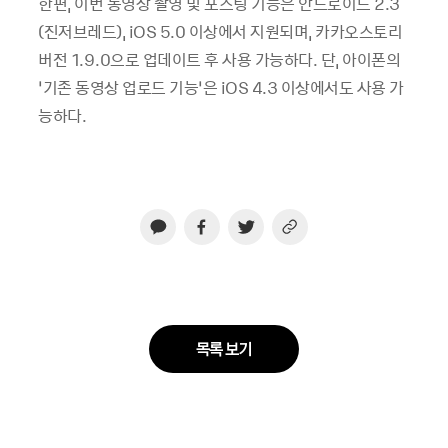
한편
,
이번 동영상 촬영 및 포스팅 기능은 안드로이드
2.3
(
진저브레드
), iOS 5.0
이상에서 지원되며
,
카카오스토리
버전
1.9.0
으로 업데이트 후 사용 가능하다
.
단
,
아이폰의
‘
기존 동영상 업로드 기능
’
은
iOS 4.3
이상에서도 사용 가
능하다
.
목록 보기