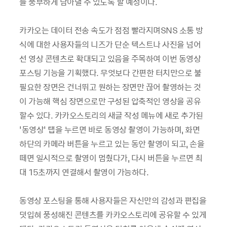
를 풍부하게 담아낼 수 있도록 할 예정이다
.
카카오는 데이터 전송 속도가 점점 빨라지며
SNS
소통 방
식에 대한 사용자들의 니즈가 단순 텍스트나 사진을 넘어
선 영상 콘텐츠로 확대되고 있음을 주목하여 이번 동영상
포스팅 기능을 기획했다
.
무엇보다 간편한 터치만으로 불
필요한 장면은 건너뛰고 원하는 장면만 끊어 촬영하는 것
이 가능해 핵심 장면으로만 구성된 압축적인 영상을 공유
할수 있다
.
카카오스토리의 새글 작성 메뉴에 새로 추가된
‘
동영상
’
탭을 누르면 바로 동영상 촬영이 가능하며
,
화면
하단의 카메라 버튼을 누르고 있는 동안 촬영이 되고
,
손을
떼면 일시적으로 촬영이 멈췄다가
,
다시 버튼을 누르면 최
대
15
초까지 연결해서 촬영이 가능하다
.
동영상 포스팅을 통해 사용자들은 자신만의 감성과 편집을
덧입혀 풍성해진 콘텐츠를 카카오스토리에 공유할 수 있게