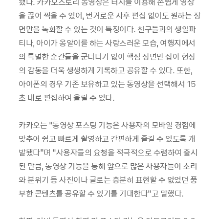
됐다
.
카카오스토리 동영상은 터치를 이용해 손쉽게 영상
을 끊어 찍을 수 있어
,
번거로운 사후 편집 없이도 원하는 장
면만을 녹화할 수 있는 것이 특징이다
.
친구들과의 생일파
티나
,
아이가 옹알이를 하는 사랑스러운 모습
,
여행지에서
의 특별한 순간들을 군더더기 없이 핵심 장면만 잡아 현장
의 감동을 더욱 생생하게 기록하고 공유할 수 있다
.
또한
,
아이폰의 경우 기존 보유하고 있는 동영상을 선택해서
15
초 내로 편집하여 올릴 수 있다
.
카카오는
“
동영상 포스팅 기능은 사용자의 모바일 경험에
맞추어 쉽고 빠르게 촬영하고 간편하게 즐길 수 있도록 개
발됐다
"
며
“
사용자들의 요청을 적극적으로 수렴하여 출시
된 만큼
,
동영상 기능을 통해 앞으로 많은 사용자들이 소리
와 분위기 등 사진이나 글로는 충분히 표현할 수 없었던 풍
부한 콘텐츠를 공유할 수 있기를 기대한다
”
고 말했다
.