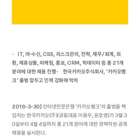
-
IT,
여
·수
신
, CSS,
리스크관리
,
전략
,
재무
/
회계
,
외
환
,
제휴상품
,
마케팅
,
홍보
, CRM,
빅데이터
등 총
21
개
분야에 대한 채용 진행
-
한국카카오주식회사
, ‘
카카오뱅
크
’
출범 앞두고 인력 강화에 박차
2016-3-30]
인터넷전문은행
‘
카카오뱅크
’
의 출범을 책
임지는 한국카카오
(
주
)(
공동대표 이용우
,
윤호영
)
가
3
월
3
0
일부터
4
월
4
일까지 총
21
개 분야에 대한 경력직원 공개
채용을 실시한다
.