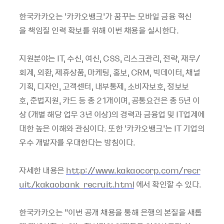
한국카카오는
‘
카카오뱅크
’
가 꿈꾸는
모바일 금융 혁신
을
책임질 인력 확보를 위해 이번 채용을 실시한다
.
지원분야는
IT,
수신
,
여신
, CSS,
리스크관리
,
전략
,
재무
/
회계
,
외환
,
제휴상품
,
마케팅
,
홍보
, CRM,
빅데이터
,
채널
기획
,
디자인
,
고객센터
,
내부통제
,
소비자보호
,
정보보
호
,
준법지원
,
카드 등 총
21
개이며
,
공통요건은 총
5
년 이
상
(
개별 해당 업무
3
년 이상
)
의 경력과
금융업
및
IT
업계에
대한 높은 이해와 관심이다
.
또한
‘
카카오뱅크
’
는
IT
기업의
우수 개발자를 우대한다는 방침이다
.
자세한 내용은
http://www.kakaocorp.com/recr
uit/kakaobank_recruit.html
에서 확인할 수 있다
.
한국카카오는
“
이번 공개 채용을 통해 은행의 본질을 새롭