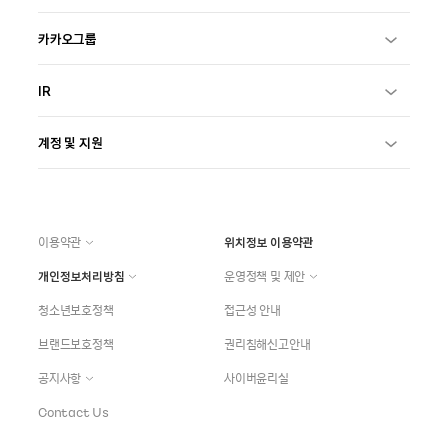
카카오그룹
IR
계정 및 지원
이용약관
위치정보 이용약관
개인정보처리방침
운영정책 및 제안
청소년보호정책
접근성 안내
브랜드보호정책
권리침해신고안내
공지사항
사이버윤리실
Contact Us