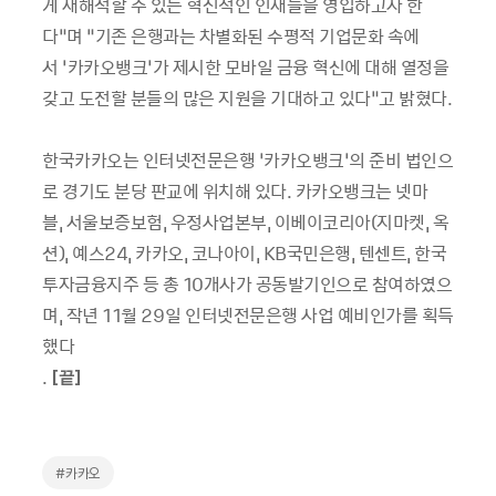
게 재해석할 수 있는 혁신적인 인재들을 영입하고자 한
다
”
며
“
기존 은행과는 차별화된 수평적 기업문화 속에
서
‘
카카오뱅크
’
가 제시한 모바일 금융 혁신에 대해 열정을
갖고 도전할 분들의 많은 지원을 기대하고 있다
”
고 밝혔다
.
한국카카오는 인터넷전문은행
‘
카카오뱅크
’
의 준비 법인으
로 경기도 분당 판교에 위치해 있다
.
카카오뱅크는
넷마
블
,
서울보증보험
,
우정사업본부
,
이베이코리아
(
지마켓
,
옥
션
),
예스
24,
카카오
,
코나아이
, KB
국민은행
,
텐센트
,
한국
투자금융지주 등
총
10
개사가
공동
발기인으로
참여하였으
며
,
작년
11
월
29
일 인터넷전문은행 사업 예비
인가를
획득
했다
.
[
끝
]
#카카오