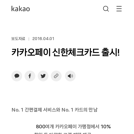
보도자료
2016.04.01
카카오페이 신한체크카드 출시!
No. 1
간편결제 서비스와
No. 1
카드의 만남
-
800
여개 카카오페이 가맹점에서
10%