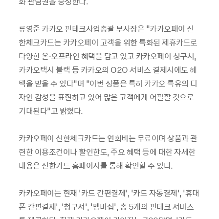
화 관람권을 증정한다
.
류영준 카카오 핀테크사업총괄 부사장은
"
카카오페이 신
한체크카드는 카카오페이 고객을 위한 특화된 제휴카드로
다양한 온·오프라인 혜택을 담고 있고 카카오페이 청구서
,
카카오택시 블랙 등 카카오의
O2O
서비스 결제시에도 혜
택을 받을 수 있다”며 “이번 상품은 특히 카카오 특유의 디
자인 감성을 표현하고 있어 많은 고객에게 어필할 것으로
기대된다”고 밝혔다
.
카카오페이 신한체크카드는 연회비는 무료이며 상품과 관
련한 이용조건이나 할인한도
,
주요 혜택 등에 대한 자세한
내용은 신한카드 홈페이지를 통해 확인할 수 있다
.
카카오페이는 현재 ‘카드 간편결제’
,
‘카드 자동결제’
,
‘휴대
폰 간편결제’
,
‘청구서’
, '
멤버십
',
총
5
개의 핀테크 서비스