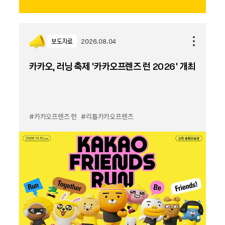
보도자료
2026.08.04
카카오, 러닝 축제 '카카오프렌즈 런 2026' 개최
#카카오프렌즈 런
#리틀카카오프렌즈