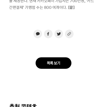
를 제공한다
.
현재 카카오페이 가입자는
700
만명
,
‘카드
간편결제’ 가맹점 수는
800
여개이다
.
[
끝
]
목록 보기
추천 콘텐츠