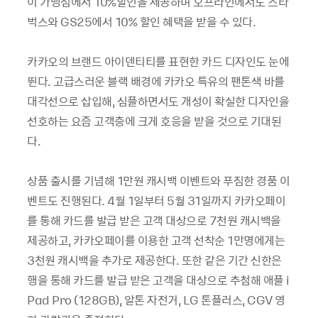
이 가맹점에서
10%
할인을 제공하며 오프라인에서도 스타
벅스와
GS25
에서
10%
할인 혜택을 받을 수 있다
.
카카오의 브랜드 아이덴티티를 표현한 카드 디자인도 눈에
뛴다
.
고급스러운 블랙 배경에 카카오 특유의 팬톤색 바를
대각선으로 삽입해
,
심플하면서도 개성이 확실한 디자인을
선호하는 요즘 고객층에 크게 호응을 받을 것으로 기대된
다
.
상품 출시를 기념해
1
만원 캐시백 이벤트와 푸짐한 경품 이
벤트도 진행된다
. 4
월
1
일부터
5
월
31
일까지 카카오페이
를 통해 카드를 발급 받은 고객 대상으로
7
천원 캐시백을
제공하고
,
카카오페이를 이용한 고객 선착순
1
만명에게는
3
천원 캐시백을 추가로 제공한다
.
또한 같은 기간 신한은
행을 통해 카드를 발급 받은 고객을 대상으로 추첨해 애플
i
Pad Pro (128GB),
알톤 자전거
, LG
톤플러스
, CGV
영