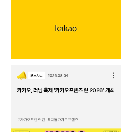
보도자료
2026.08.04
카카오, 러닝 축제 '카카오프렌즈 런 2026' 개최
#카카오프렌즈 런
#리틀카카오프렌즈