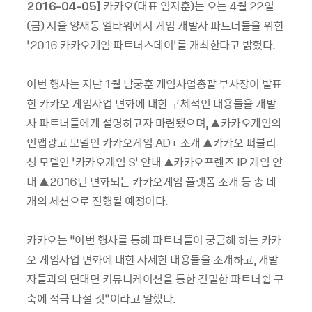
2016-04-05]
카카오
(
대표 임지훈
)
는 오는
4
월
22
일
(
금
)
서울 양재동 엘타워에서 게임 개발사 파트너들을 위한
’2016
카카오게임 파트너스데이
’
를 개최한다고 밝혔다
.
이번 행사는 지난
1
월 남궁훈 게임사업총괄 부사장이 발표
한 카카오 게임사업 변화에 대한 구체적인 내용들을 개발
사 파트너들에게 설명하고자 마련됐으며
, ▲
카카오게임의
인앱광고 모델인 카카오게임
AD+
소개
▲
카카오 퍼블리
싱 모델인
‘
카카오게임
S’
안내
▲
카카오프렌즈
IP
게임 안
내
▲2016
년 변화되는 카카오게임 플랫폼 소개 등 총 네
개의 세션으로 진행될 예정이다
.
카카오는
“
이번 행사를 통해 파트너들이 궁금해 하는 카카
오 게임사업 변화에 대한 자세한 내용들을 소개하고
,
개발
자들과의 면대면 커뮤니케이션을 통한 긴밀한 파트너쉽 구
축에 적극 나설 것
”
이라고 말했다
.