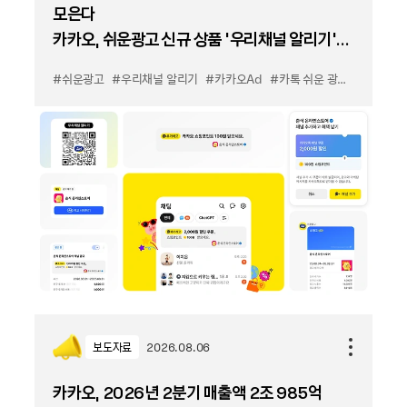
모은다
카카오, 쉬운광고 신규 상품 '우리채널 알리기'
출시
#쉬운광고
#우리채널 알리기
#카카오Ad
#카톡 쉬운 광고
#카톡 우
보도자료
2026.08.06
카카오, 2026년 2분기 매출액 2조 985억