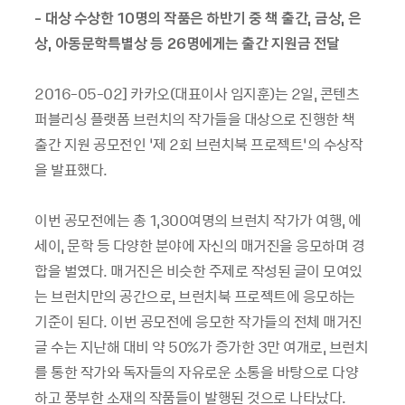
-
대상 수상한
10
명의 작품은 하반기 중 책 출간
,
금상
,
은
상
,
아동문학특별상 등
26
명에게는 출간 지원금 전달
2016-05-02]
카카오
(
대표이사 임지훈
)
는
2
일
,
콘텐츠
퍼블리싱 플랫폼 브런치의 작가들을 대상으로 진행한 책
출간 지원 공모전인
‘
제
2
회 브런치북 프로젝트
’
의 수상작
을 발표했다
.
이번 공모전에는 총
1,300
여명의 브런치 작가가 여행
,
에
세이
,
문학 등 다양한 분야에 자신의 매거진을 응모하며 경
합을 벌였다
.
매거진은 비슷한 주제로 작성된 글이 모여있
는 브런치만의 공간으로
,
브런치북 프로젝트에 응모하는
기준이 된다
.
이번 공모전에 응모한 작가들의 전체 매거진
글 수는 지난해 대비 약
50%
가 증가한
3
만 여개로
,
브런치
를 통한 작가와 독자들의 자유로운 소통을 바탕으로 다양
하고 풍부한 소재의 작품들이 발행된 것으로 나타났다
.