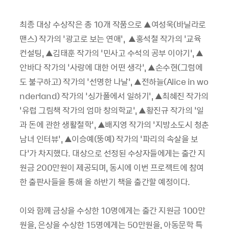
최종 대상 수상작은 총
10
개 작품으로
▲
여성욱
(
바닐라로
맨스
)
작가의
‘
광고로 보는 연애
’,
▲
홍석철 작가의
‘
교육
컨설팅
, ▲
김태훈 작가의
‘
민사고 수석의 공부 이야기
’, ▲
안바다 작가의
‘
사랑에 대한 어떤 생각
’, ▲
손수현
(
그럼에
도 불구하고
)
작가의
‘
선명한 나날
’, ▲
전하늘
(Alice in wo
nderland)
작가의
‘
싱가폴에서 일하기
’, ▲
최혜진 작가의
‘
유럽 그림책 작가의 엄마 창의학교
’, ▲
황진규 작가의
‘
일
과 돈에 관한 생활철학
’, ▲
배지영 작가의
‘
지방소도시 청춘
남녀 인터뷰
’, ▲
이승예
(
뚱예
)
작가의
‘
파리의 속살을 보
다
’
가 차지했다
.
대상으로 선정된 수상자들에게는 출간 지
원금
200
만원이 제공되며
,
동시에 이번 프로젝트에 참여
한 출판사들을 통해 올 하반기 책을 출간할 예정이다
.
이와 함께 금상을 수상한
10
명에게는 출간 지원금
100
만
원을
,
은상을 수상한
15
명에게는
50
만원을
,
아동문학 특