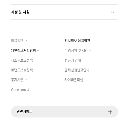
계정 및 지원
이용약관
위치정보 이용약관
개인정보처리방침
운영정책 및 제안
청소년보호정책
접근성 안내
브랜드보호정책
권리침해신고안내
공지사항
사이버윤리실
Contact Us
관련사이트