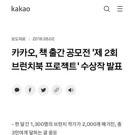
보도자료
2016.05.02
카카오, 책 출간 공모전 ‘제 2회
브런치북 프로젝트’ 수상작 발표
-
한 달간
1,300
명의 브런치 작가가
2,000
개 매거진
,
총
3
만여개 달하는 글 응모