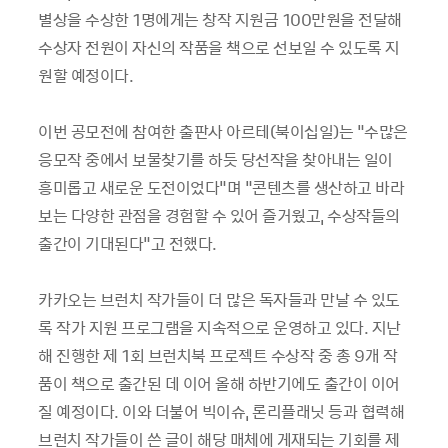
별상을 수상한
1
명에게는 창작 지원금
100
만원을 전달해
수상자 전원이 자신의 작품을 책으로 선보일 수 있도록 지
원할 예정이다
.
이번 공모전에 참여한 출판사 아르테
(
북이십일
)
는
"
수많은
응모작 중에서 보물찾기를 하듯 당선작을 찾아내는 일이
흥미롭고 새로운 도전이었다
"
며
"
콘텐츠를 생산하고 바라
보는 다양한 관점을 경험할 수 있어 즐거웠고
,
수상작들의
출간이 기대된다
"
고 전했다
.
카카오는 브런치 작가들이 더 많은 독자들과 만날 수 있도
록 작가 지원 프로그램을 지속적으로 운영하고 있다
.
지난
해 진행한 제
1
회 브런치북 프로젝트 수상작 중 총
9
개 작
품이 책으로 출간된 데 이어 올해 하반기에도 출간이 이어
질 예정이다
.
이와 더불어 빅이슈
,
론리플래닛 등과 협력해
브런치 작가들이 쓴 글이 해당 매체에 게재되는 기회를 제