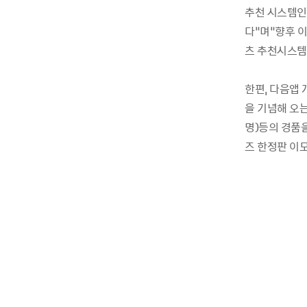
추천 시스템인
다”며“향후 
츠 추천시스템
한편
,
다음앱 
을 기념해 오
명
)
등의 경품
즈 한정판 이