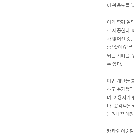
어 활용도를 높
이와 함께 알림
로 제공한다.
가 없어진 것. 
중 ‘좋아요’를
되는 카페글,
수 있다.
이번 개편을 
스도 추가됐다.
며, 이용자가 
다. 꽃검색은 
늘려나갈 예정
카카오 이준걸