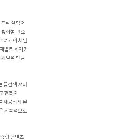
라 푸쉬 알림으
 찾아볼 필요
200여개의 채널
주제별로 화제가
 채널을 만날
는 꽃검색 서비
를 구현했으
를 제공하게 된
종은 지속적으로
맞춤형 콘텐츠