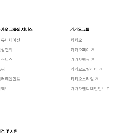
카카오 그룹의 서비스
카카오그룹
커뮤니케이션
카카오
일상편의
카카오페이
비즈니스
카카오뱅크
쇼핑
카카오모빌리티
엔터테인먼트
카카오스타일
임팩트
카카오엔터테인먼트
정 및 지원