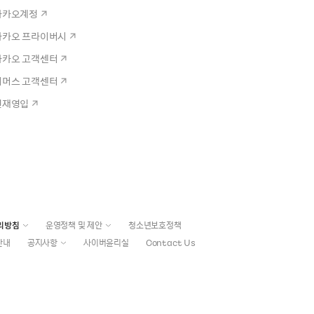
카카오계정
카카오 프라이버시
카카오 고객센터
커머스 고객센터
인재영입
리방침
운영정책 및 제안
청소년보호정책
안내
공지사항
사이버윤리실
Contact Us