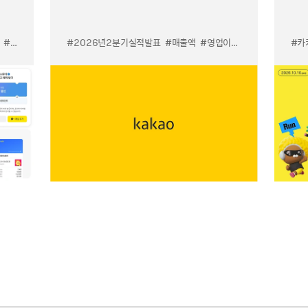
#카톡 쉬운 광고
#카톡 우리채널 알리기
#2026년2분기실적발표
#매출액
#영업이익
#카