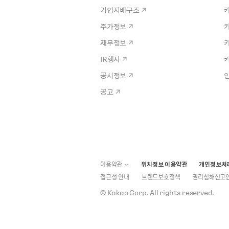
기업지배구조
주가정보
재무정보
IR행사
공시정보
공고
이용약관
위치정보 이용약관
개인정보처
접근성 안내
브랜드보호정책
권리침해신고
©
Kakao Corp.
All rights reserved.