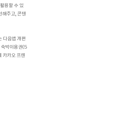
활용할 수 있
천해주고, 콘텐
 다음앱 개편
 숙박이용권
(5
게 카카오 프렌