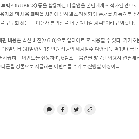
 루빅스(RUBICS) 등을 활용하면 다음앱을 본인에게 최적화된 앱으로 
이용자의 탭 사용 패턴을 사전에 분석해 최적화된 탭 순서를 자동으로 추
을 고도화 하는 등 이용자 편의성을 더 높여나갈 계획”이라고 밝혔다.
개편 내용은 최신 버전
(v.6.0)
으로 업데이트 후 사용할 수 있다
.
카카오는
는
16
일부터
30
일까지
1
천만원 상당의 세계일주 여행상품권
(1
명
),
국내
을 제공하는 이벤트를 진행하며
, 6
월초 다음앱을 방문한 이용자 전원에
모티콘을 경품으로 지급하는 이벤트를 추가로 진행할 예정이다
.