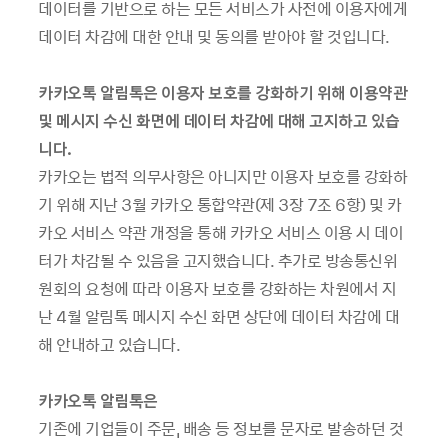
데이터를
기반으로
하는
모든
서비스가
사전에
이용자에게
데이터
차감에
대한
안내
및
동의를
받아야
할
것입니다
.
카카오톡
알림톡은
이용자
보호를
강화하기
위해
이용약관
및
메시지
수신
화면에
데이터
차감에
대해
고지하고
있습
니다
.
카카오는
법적
의무사항은
아니지만
이용자
보호를
강화하
기
위해
지난
3
월
카카오
통합약관
(
제
3
장
7
조
6
항
)
및
카
카오
서비스
약관
개정을
통해
카카오
서비스
이용
시
데이
터가
차감될
수
있음을
고지했습니다
.
추가로
방송통신위
원회의
요청에
따라
이용자
보호를
강화하는
차원에서
지
난
4
월
알림톡
메시지
수신
화면
상단에
데이터
차감에
대
해
안내하고
있습니다
.
카카오톡
알림톡은
기존에
기업들이
주문
,
배송
등
정보를
문자로
발송하던
것