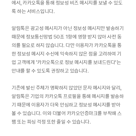
에서
,
카카오톡을
통해
정보성
비즈
메시지를
보낼
수
있도
록
하는
서비스입니다
.
알림톡은
광고성
메시지가
아닌
정보성
메시지만
발송하기
때문에
정보통신망법
50
조
1
항에
영향
받지
않아
사전
동
의를
필요로
하지
않습니다
.
다만
이용자가
카카오톡을
통
한
정보성
메시지
수신에
익숙하지
않은
점을
고려하여
기
업
고객에게
‘
카카오톡으로
정보
메시지를
보내드린다
’
는
안내를
할
수
있도록
권장하고
있습니다
.
기존에 발신
주체가
명확하지
않았던
문자
메시지와
달리
,
알림톡은
기업의
카카오톡
프로필을
통해
메시지를
발송하
기 때문에
이용자가
더욱
안심하고
정보성
메시지를
받아
볼
수
있습니다
.
이와
더불어
카카오인증마크를
부착해
스
팸
또는
피싱
걱정
또한
줄일
수
있습니다
.