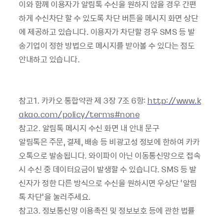
이와 함께 이용자가
알림톡
수신을
원하지
않을
경우
간편
하게
수신차단
할
수
있도록
차단
버튼을
메시지
화면
상단
에
제공하고
있습니다
.
이용자가
차단할
경우
SMS
등
발
송기업이
정한
방법으로
메시지를
받아볼
수
있다는
점도
안내하고
있습니다
.
참고
1.
카카오
통합약관
제
3장
7
조
6
항
:
http://www.k
akao.com/policy/terms#none
참고
2.
알림톡
메시지
수신
화면 내 안내 문구
알림톡은
주문
,
결제
,
배송
등
비광고성
정보에
한하여
카카
오톡으로
발송됩니다
.
와이파이
아닌
이동통신망으로
접속
시
수신
중
데이터요금이
발생할
수
있습니다
. SMS
등
발
신자가
정한
다른
방식으로
수신을
원하시면
우상단
'
알림
톡
차단
'
을
눌러주세요
.
참고
3.
정보통신망
이용촉진
및
정보보호
등에
관한
법률