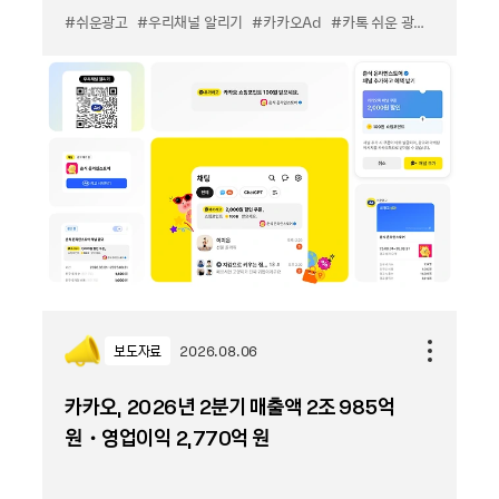
출시
#쉬운광고
#우리채널 알리기
#카카오Ad
#카톡 쉬운 광고
#카톡 우
보도자료
2026.08.06
카카오, 2026년 2분기 매출액 2조 985억
원・영업이익 2,770억 원