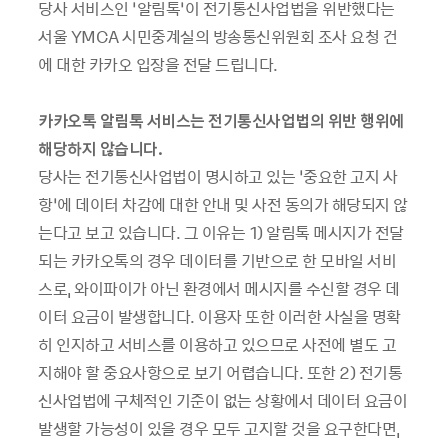
당사
서비스인
‘
알림톡
’
이
전기통신사업법을
위반했다는
서울
YMCA
시민중계실의
방송통신위원회
조사
요청
건
에
대한
카카오
입장을
전달
드립니다
.
카카오톡
알림톡
서비스는
전기통신사업법의
위반
행위에
해당하지
않습니다
.
당사는 전기통신사업법이
명시하고
있는
‘
중요한
고지
사
항
’
에
데이터
차감에
대한
안내
및
사전
동의가
해당되지
않
는다고
보고
있습니다
.
그
이유는
1)
알림톡
메시지가
전달
되는
카카오톡의
경우
데이터를
기반으로
한
모바일
서비
스로
,
와이파이가
아닌
환경에서
메시지를
수신할
경우
데
이터
요금이
발생합니다
.
이용자
또한
이러한
사실을
명확
히
인지하고
서비스를
이용하고
있으므로
사전에
별도
고
지해야
할
중요사항으로
보기
어렵습니다
.
또한
2)
전기통
신사업법에
구체적인
기준이
없는
상황에서
데이터
요금이
발생할
가능성이
있을
경우
모두
고지할
것을
요구한다면
,