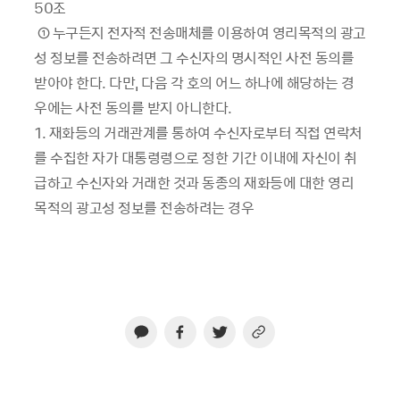
50
조
①
누구든지
전자적
전송매체를
이용하여
영리목적의
광고
성
정보를
전송하려면
그
수신자의
명시적인
사전
동의를
받아야
한다
.
다만
,
다음
각
호의
어느
하나에
해당하는
경
우에는
사전
동의를
받지
아니한다
.
1.
재화등의
거래관계를
통하여
수신자로부터
직접
연락처
를
수집한
자가
대통령령으로
정한
기간
이내에
자신이
취
급하고
수신자와
거래한
것과
동종의
재화등에
대한
영리
목적의
광고성
정보를
전송하려는
경우